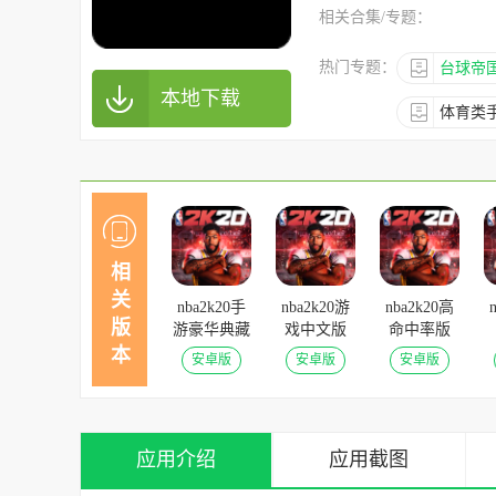
相关合集/专题：
热门专题：
台球帝
本地下载
体育类
相
关
nba2k20手
nba2k20游
nba2k20高
版
游豪华典藏
戏中文版
命中率版
版 v98.0.2
v98.0.2安卓
v98.0.2安卓
v
本
安卓版
安卓版
安卓版
安卓版
版
版
应用介绍
应用截图