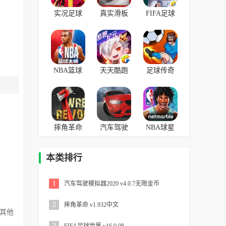
实况足球
真实滑板
FIFA足球
手游 v8.6.0
v1.5.5中文
世界
安卓版
v16.0.08
NBA篮球
天天酷跑
足球传奇
大师
v1.0.54.0最
v0.0.186
v3.11.0安
新
卓版
摔角革命
汽车驾驶
NBA球星
v1.932中文
模拟器
v1.3.3
2020 v4.0.7
本类排行
无限金币
1
汽车驾驶模拟器2020 v4.0.7无限金币
2
摔角革命 v1.932中文
其他
3