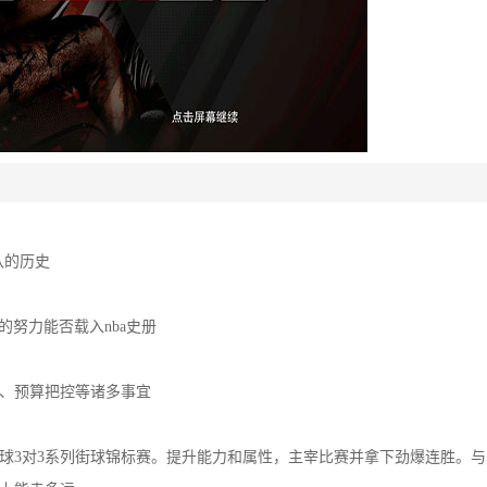
队的历史
你的努力能否载入nba史册
、预算把控等诸多事宜
环球3对3系列街球锦标赛。提升能力和属性，主宰比赛并拿下劲爆连胜。与