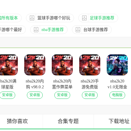
国所有版本
篮球手游哪个好玩
足球手游推荐
手游哪个最好
nba手游推荐
台球手游推荐
nba2k20满
nba2k20内
nba2k20内
nba2k20手
nba2k20
球星版
购 v98.0.2
置作弊菜单
游免费版
v1.0无限金
98.0.2安卓
安卓版
v98.0.2安卓
v98.0.2安卓
币版
安卓版
安卓版
安卓版
安卓版
电脑版
版
版
版
猜你喜欢
合集专题
下载地址