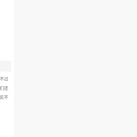
不过
们还
实不