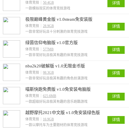
体育竞技
50.4GB
详情
一款模拟现实的体育竞技游戏
极限巅峰黄金版 v1.0steam免安装版
体育竞技
28.9GB
详情
一款非常好玩且十分刺激的体育竞技游戏
绿茵信仰电脑版 v1.0官方版
体育竞技
577MB
详情
一款非常好玩且极其有趣的体育竞技游戏
nba2k20破解版 v1.0无限金币版
体育竞技
98.3GB
详情
一款非常好玩且极其有趣的角色扮演游戏
喵斯快跑免费版 v1.0免安装电脑版
体育竞技
625.6MB
详情
一款超级好玩且极其有趣的音乐跑酷游戏
越野摩托2021中文版 v1.0免安装绿色版
体育竞技
16.9GB
详情
一款以摩托车为主要题材的体育竞技游戏