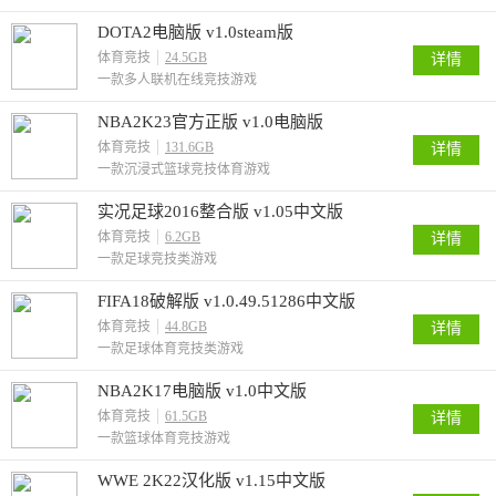
DOTA2电脑版 v1.0steam版
体育竞技
24.5GB
详情
一款多人联机在线竞技游戏
NBA2K23官方正版 v1.0电脑版
体育竞技
131.6GB
详情
一款沉浸式篮球竞技体育游戏
实况足球2016整合版 v1.05中文版
体育竞技
6.2GB
详情
一款足球竞技类游戏
FIFA18破解版 v1.0.49.51286中文版
体育竞技
44.8GB
详情
一款足球体育竞技类游戏
NBA2K17电脑版 v1.0中文版
体育竞技
61.5GB
详情
一款篮球体育竞技游戏
WWE 2K22汉化版 v1.15中文版