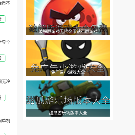
金币不
情
破解版游戏无限金币钻石版游戏
世界全
B
情
免广告小游戏大全
间无冷
B
情
甜瓜游乐场版本大全
间单机
B