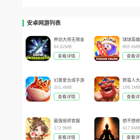
安卓网游列表
养剑大师无限金
球球英雄
币钻石中文版
方版
64.62MB
865.6M
查看详情
查看详
幻兽爱合成手游
野蛮人大
方正版
201.4MB
198.1M
查看详情
查看详
最强祖师官服
想不想修
版
172.9MB
417.6M
查看详情
查看详