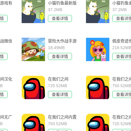
游戏有
小猫钓鱼最新版
小猫钓鱼
减反增版
37.2MB
37.2MB
情
查看详情
查看详
战微信
冒险大作战手游
佩皮奇迹
官方版
部解锁版
B
18.49MB
218.52M
情
查看详情
查看详
间汉化
在我们之间
在我们之
among us
却版
MB
720.52MB
750.52M
情
查看详情
查看详
间无广
在我们之间内置
在我们之
mod菜单版
版
MB
750.52MB
720.52M