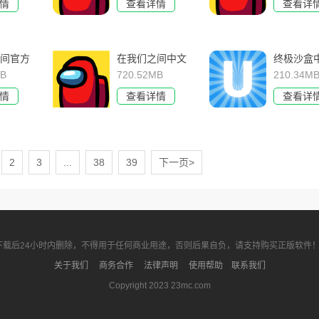
情
查看详情
查看详
间官方
在我们之间中文
终极沙盒
版
MB
720.52MB
210.34M
情
查看详情
查看详
2
3
...
38
39
下一页>
载后24小时内删除，不得用于任何商业用途，否则后果自负，请支持购买正版软件！
关于我们
商务合作
法律声明
使用帮助
联系我们
Copyright 2023 23mc.com