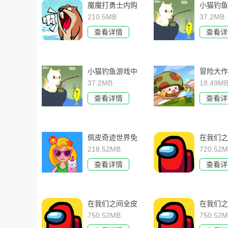
魔魔打勇士内购
小猫钓鱼
版
船版本
210.5MB
37.2MB
查看详情
查看详
小猫钓鱼游戏中
冒险大作
文版
小游戏
37.2MB
18.49M
查看详情
查看详
佩皮奇迹世界免
在我们之
费版
版
218.52MB
720.52
查看详情
查看详
在我们之间全皮
在我们之
肤全宠物版
告中文版
750.52MB
750.52