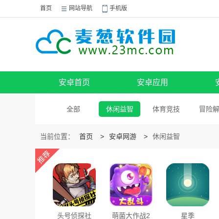
首页
网站导航
手机版
安卓首页
安卓应用
全部
休闲益智
体育竞技
冒险
当前位置：
首页
>
安卓网游
>
休闲益智
头号侦探社
萌菌大作战2
星季