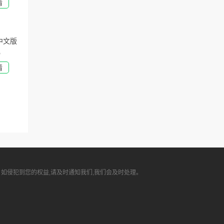
情
中文版
B
情
如侵犯到您的权益,请及时通知我们,我们会及时处理。