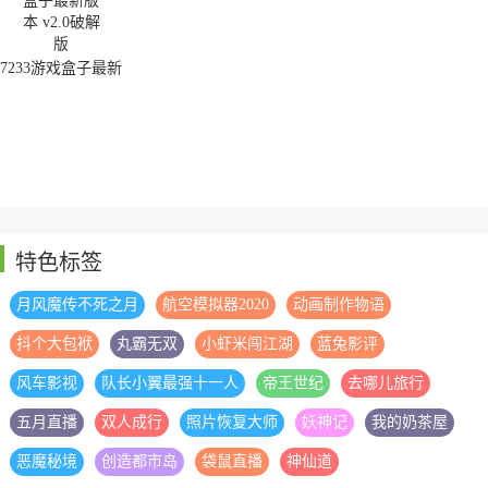
7233游戏盒子最新
版本
特色标签
月风魔传不死之月
航空模拟器2020
动画制作物语
抖个大包袱
丸霸无双
小虾米闯江湖
蓝兔影评
风车影视
队长小翼最强十一人
帝王世纪
去哪儿旅行
五月直播
双人成行
照片恢复大师
妖神记
我的奶茶屋
恶魔秘境
创造都市岛
袋鼠直播
神仙道