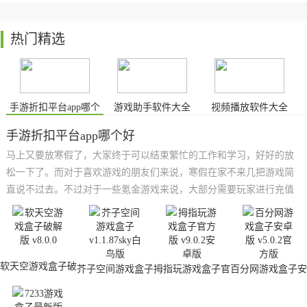
热门精选
手游折扣平台app哪个
游戏助手软件大全
视频播放软件大全
好
手游折扣平台app哪个好
马上又要放寒假了，大家终于可以结束繁忙的工作和学习，好好的放
松一下了。而对于喜欢游戏的朋友们来说，寒假在家不来几把游戏简
直说不过去。不过对于一些氪金游戏来说，大部分需要玩家进行充值
才能获得极高的战斗力。好在小编为大家找到了一些手游折扣平台，
这里有着超多的福利等你来拿，充值大打折扣，而且每周登录还能领
取免费皮肤，赶紧试试吧！
软天空游戏盒子破
芥子空间游戏盒子
拇指玩游戏盒子官
百分网游戏盒子安
解版
方版
卓版