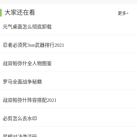
大家还在看
更多+
元气桌面怎么彻底卸载
忍者必须死3ssr武器排行2021
战双帕弥什全人物图鉴
罗马全面战争秘籍
战双帕弥什阵容搭配2021
必剪怎么去水印
星耀对决激活码