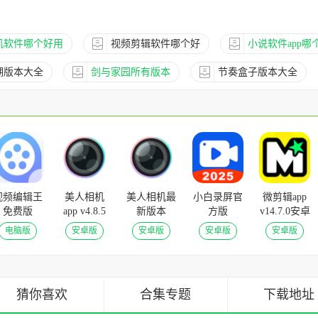
机软件哪个好用
视频剪辑软件哪个好
小说软件app哪
湖版本大全
剑与家园所有版本
节奏盒子版本大全
视频编辑王
美人相机
美人相机最
小白录屏官
微剪辑app
免费版
app v4.8.5
新版本
方版
v14.7.0安卓
v1.5.9.3
安卓版
v4.8.5安卓
v3.1.6.0安
版
电脑版
安卓版
安卓版
安卓版
安卓版
版
卓版
猜你喜欢
合集专题
下载地址