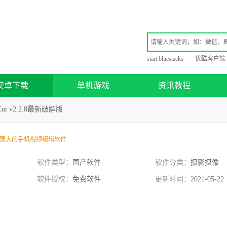
start bluestacks
优酷客户端
安卓下载
单机游戏
资讯教程
aCut v2.2.8最新破解版
强大的手机视频编辑软件
软件类型：
国产软件
软件分类：
摄影摄像
软件授权：
免费软件
更新时间：
2021-05-22