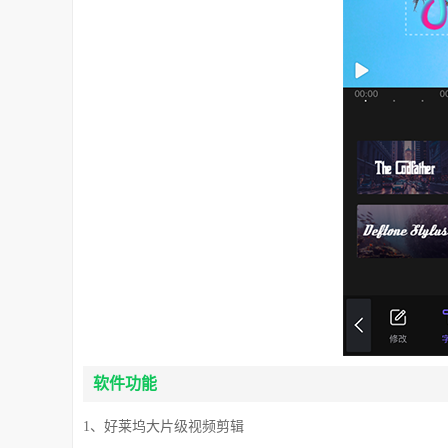
软件功能
1、好莱坞大片级视频剪辑