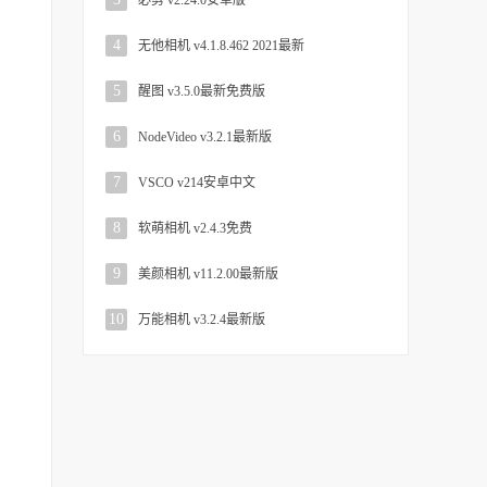
必剪 v2.24.0安卓版
4
无他相机 v4.1.8.462 2021最新
5
醒图 v3.5.0最新免费版
6
NodeVideo v3.2.1最新版
7
VSCO v214安卓中文
8
软萌相机 v2.4.3免费
9
美颜相机 v11.2.00最新版
10
万能相机 v3.2.4最新版