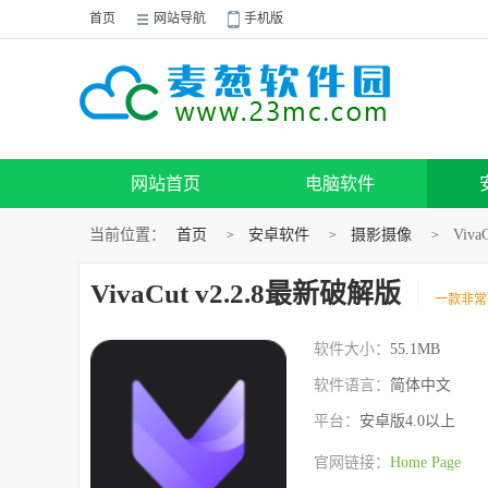
首页
网站导航
手机版
网站首页
电脑软件
当前位置：
首页
安卓软件
摄影摄像
Viv
>
>
>
VivaCut v2.2.8最新破解版
一款非常
软件大小：
55.1MB
软件语言：
简体中文
平台：
安卓版4.0以上
官网链接：
Home Page