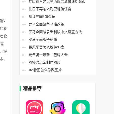
登山赛车之天朝历险怎么快速刷金币
往日不再怎么刷营地信任度
胡莱三国3怎么玩
频作
罗马全面战争马略改革
的专
罗马全面战争重制版中文设置方法
理软
罗马全面战争秘籍
只需
暴风影音怎么旋转90度
，将
元气骑士最新礼包码大全
本，
图怪兽怎么制作图片
abc看图怎么修改图片
精品推荐