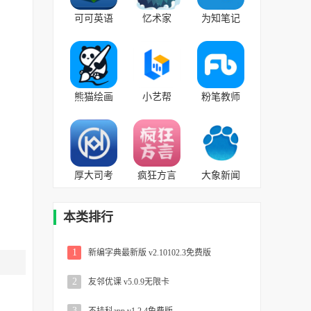
可可英语
忆术家
为知笔记
v4.9.18安
v2023.3.28.0
v8.2.1免费
卓版
最新版
版
熊猫绘画
小艺帮
粉笔教师
v2.5.2官方
v4.2.2官方
v3.7.8安卓
版
版
版
厚大司考
疯狂方言
大象新闻
(更名为厚
v5.5安卓版
v3.4.5最新
大法考)
版
本类排行
v4.0.5官方
最新版
1
新编字典最新版 v2.10102.3免费版
2
友邻优课 v5.0.9无限卡
3