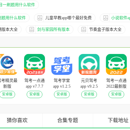
目一刷题用什么软件
刷题用什么软件
儿童早教app哪个最好免费
小说软件a
湖版本大全
剑与家园所有版本
节奏盒子版本大全
驾考精灵最
驾考一点通
驾考学堂
元贝驾考
驾考一点通
新版
app v7.7.7
app v1.2.5
app v9.2.5
2022最新版
v1.7.8.8安
安卓版
手机版
官方版
v7.0.15免费
安卓版
安卓版
安卓版
安卓版
安卓版
卓版
版
猜你喜欢
合集专题
下载地址