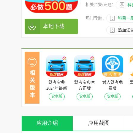
相关合集/专题：
科
热门专题：
科目一
本地下载
热血江
相
关
驾考宝典
驾考宝典官
懒人驾考免
版
2024年最新
方正版
费版
版 v8.57.1
v8.57.1安卓
v2.13.10安
本
安卓版
安卓版
安卓版
安卓版
版
卓版
应用介绍
应用截图