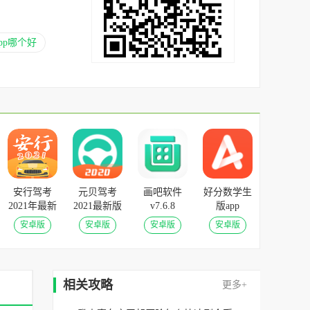
pp哪个好
安行驾考
元贝驾考
画吧软件
好分数学生
2021年最新
2021最新版
v7.6.8
版app
v2.9.0永久
v8.8.1
v4.31.52安
安卓版
安卓版
安卓版
安卓版
VIP版
卓版
相关攻略
更多+