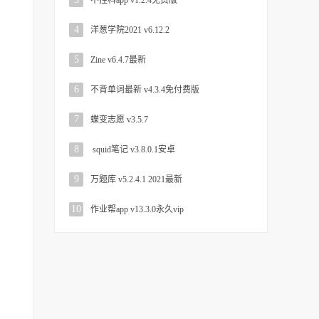
不挂科app v1.2.4免费版
4
洋葱学院2021 v6.12.2
5
Zine v6.4.7最新
6
不背单词最新 v4.3.4免付费版
7
蝶变志愿 v3.5.7
8
squid笔记 v3.8.0.1安卓
9
万题库 v5.2.4.1 2021最新
10
作业帮app v13.3.0永久vip