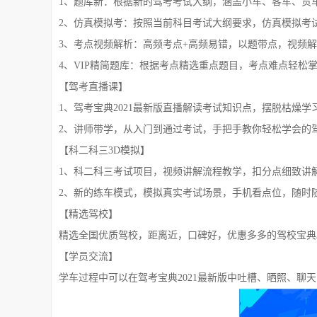
1、题库新：根据新的驾考考试大纲，涵盖小车、客车、货
2、仿真模拟考：按照当前科目考试大纲要求，仿真模拟考
3、考点视频解析：高频考点+高频易错，以题带点，视频
4、VIP精简题库：根据考点精选重点题目，考点难点轻松
【驾考直播课】
1、驾考宝典2021最新版直播解读考试知识点，摆脱枯燥
2、讲师带学，从入门到通过考试，手把手教你轻松学会的
【科二科三3D模拟】
1、科二科三考试项目，视频讲解流程教学，扣分点细致讲
2、新的练车模式，模拟真实考试场景，手机看点位，随时
【精选驾校】
精选全国优质驾校，距离近，口碑好，优惠多多的驾校宝典
【学员交流】
学车过程中可以在驾考宝典2021最新版中吐槽、晒照、聊