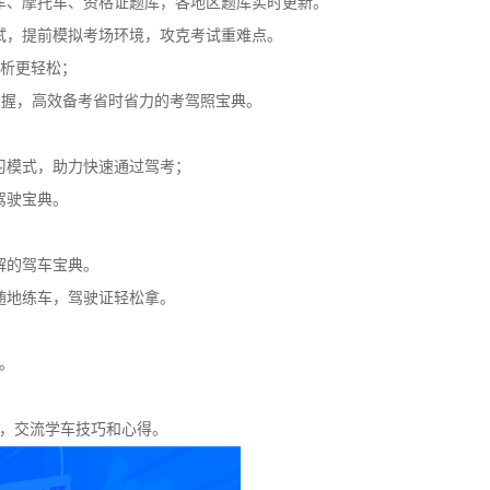
车、摩托车、资格证题库，各地区题库实时更新。
试，提前模拟考场环境，攻克考试重难点。
解析更轻松；
掌握，高效备考省时省力的考驾照宝典。
学习模式，助力快速通过驾考；
驾驶宝典。
解的驾车宝典。
随地练车，驾驶证轻松拿。
。
天，交流学车技巧和心得。