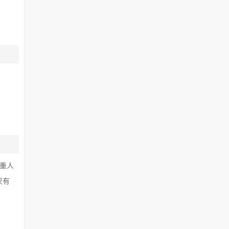
重人
只有