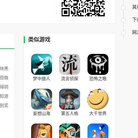
其
下
网
类似游戏
块黑
但做
梦中旅人
流言侦探
恐怖之眼
v1.1安卓版
v2.5.3安卓
v6.1.96安
得阴
版
卓版
知道
到奖
妄想山海
第五人格
大千世界
v2.0.6安卓
v1.5.79安
v8.201安卓
最新版
卓官方版
版