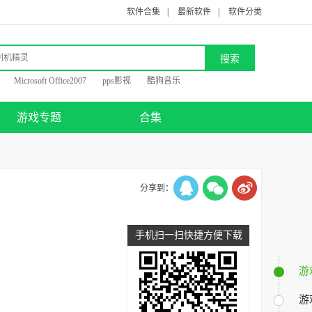
软件合集
|
最新软件
|
软件分类
Microsoft Office2007
pps影视
酷狗音乐
游戏专题
合集
分享到：
手机扫一扫快捷方便下载
游
游