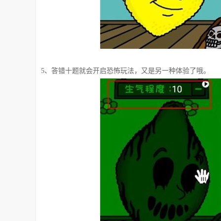
5、答错十题就会开启恐怖玩法，又是另一种体验了哦。