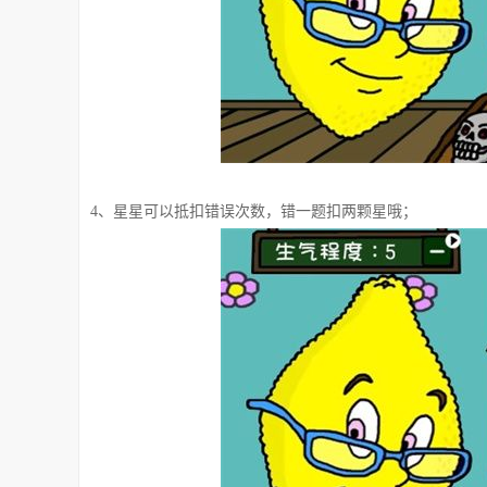
4、星星可以抵扣错误次数，错一题扣两颗星哦；