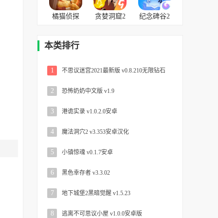
橘猫侦探
贪婪洞窟2
纪念碑谷2
社免广告
v4.1.10最
v2.0.7免费
版 v1.1.2
新版
版
本类排行
1
不思议迷宫2021最新版 v0.8.210无限钻石
2
恐怖奶奶中文版 v1.9
3
港诡实录 v1.0.2.0安卓
4
魔法洞穴2 v3.353安卓汉化
5
小镇惊魂 v0.1.7安卓
6
黑色幸存者 v3.3.02
7
地下城堡2黑暗觉醒 v1.5.23
8
逃离不可思议小屋 v1.0.0安卓版