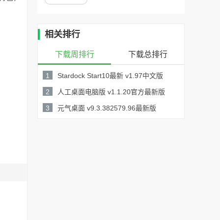
相关排行
下载周排行
下载总排行
1
Stardock Start10最新 v1.97中文版
21.7MB /
2
人工桌面电脑版 v1.1.20官方最新版
详情
528.64MB /
3
元气桌面 v9.3.382579.96最新版
54.5 MB /
详情
详情