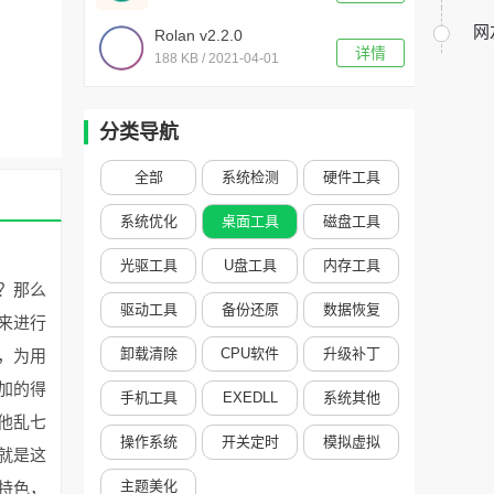
网
Rolan v2.2.0
详情
188 KB / 2021-04-01
分类导航
全部
系统检测
硬件工具
系统优化
桌面工具
磁盘工具
光驱工具
U盘工具
内存工具
？那么
驱动工具
备份还原
数据恢复
来进行
卸载清除
CPU软件
升级补丁
，为用
加的得
手机工具
EXEDLL
系统其他
他乱七
操作系统
开关定时
模拟虚拟
就是这
主题美化
特色，