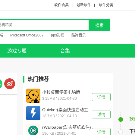
软件合集
|
最新软件
|
软件分类
端
Microsoft Office2007
pps影视
酷狗音乐
游戏专题
合集
热门推荐
小孩桌面便签电脑版
详情
3.15MB / 2021-04-30
v9.5.5.0
Quicker(桌面快速启动工
详情
18.7MB / 2021-04-13
具) v1.23.19
软
rWallpaper(动态壁纸软件)
下
详情
190 KB / 2021-04-01
v1.5.1.0