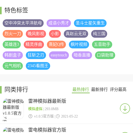
特色标签
空中冲突太平洋航母
成语小秀才
圣斗士星矢重生
烈火一刀
晚风影视
小影
真赵云无双
纯三国
英雄连3
精灵序曲
熹妃Q传
枫叶视频
五音助手
韩剧盒子
狂斩之刃
easytouch
暗香直播
口袋助理
元气相机
2345看图王
同类排行
最热排行
最新排行
评分最高
雷神模拟器最新版
模拟虚拟
| 293.0MB

v1.0.5官方版 |

2021-05-22
雷电模拟器官方版