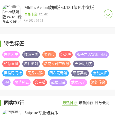
Mirillis Action破解版 v4.18.1绿色中文版
图像捕捉
| 126MB

2021-05-11
特色标签
古代人生
攻城三国
灵猫传
卧龙吟
战争之人突击小队2
如意直播
疯狂派对
洛克人时空裂隙
天涯明月刀
黑猫奇闻社
天龙八部2
四次元动漫
邪恶冥刻
宝剑大师
c4d
萌将风云
交易猫
超强口径
武功来了
海蛇传奇
同类排行
最热排行
最新排行
评分最高
Snipaste专业破解版