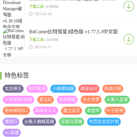
绿色中文版
下载工具
| 8.89MB

2021-05-18
BitComet比特彗星)绿色版 v1.77.5.3中文版
下载工具
| 26.8MB

2021-05-17
特色标签
太古神王
知识星球
小偷模拟器
疯狂派对
热血沙城
少女前线2追放
星云纪
加查甜甜
中土世界
火柴人足球
奇妙探险队2
森林冰火人
魔力宝贝
希望学
叶子影视
慧知行
火柴人蜘蛛英雄
征服与荣耀
坎巴拉太空计划
sky直播