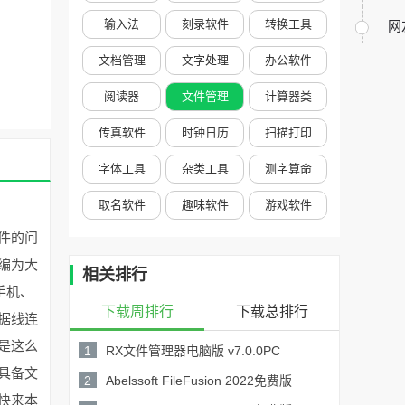
输入法
刻录软件
转换工具
网
文档管理
文字处理
办公软件
阅读器
文件管理
计算器类
传真软件
时钟日历
扫描打印
字体工具
杂类工具
测字算命
取名软件
趣味软件
游戏软件
件的问
编为大
相关排行
手机、
下载周排行
下载总排行
据线连
是这么
1
RX文件管理器电脑版 v7.0.0PC
具备文
201MB /
2
Abelssoft FileFusion 2022免费版
快来本
详情