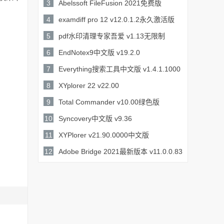
28.6MB /
v5.01.30894永久激活
3
Abelssoft FileFusion 2021免费版
详情
26.6MB /
v4.04.2829
4
examdiff pro 12 v12.0.1.2永久激活版
详情
11.4MB /
5
pdf水印清理专家吾爱 v1.13无限制
详情
7.15MB /
6
EndNotex9中文版 v19.2.0
详情
99.1MB /
7
Everything搜索工具中文版 v1.4.1.1000
详情
1.5MB /
免安装电脑版
8
XYplorer 22 v22.00
详情
5.7MB /
9
Total Commander v10.00绿色版
详情
4.36MB /
10
Syncovery中文版 v9.36
详情
40.2MB /
11
XYPlorer v21.90.0000中文版
详情
4.49MB /
12
Adobe Bridge 2021最新版本 v11.0.0.83
详情
1.09GB /
中文
详情