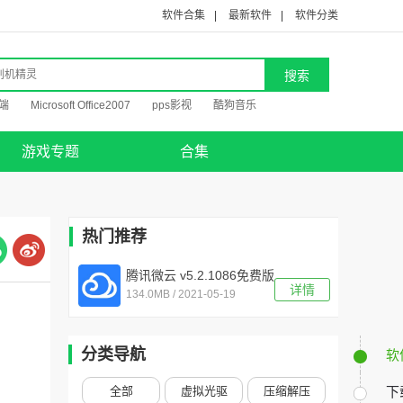
软件合集
|
最新软件
|
软件分类
端
Microsoft Office2007
pps影视
酷狗音乐
游戏专题
合集
热门推荐
腾讯微云 v5.2.1086免费版
详情
134.0MB / 2021-05-19
分类导航
软
全部
虚拟光驱
压缩解压
下