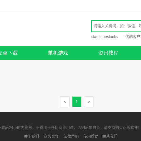
start bluestacks
优酷客户
安卓下载
单机游戏
资讯教程
<
1
>
载后24小时内删除，不得用于任何商业用途，否则后果自负，请支持购买正版软件！
关于我们
商务合作
法律声明
使用帮助
联系我们