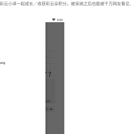
彩云小译一起成长／收获彩云朵积分，被采纳之后也能被千万网友看见．