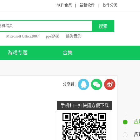
软件合集
|
最新软件
|
软件分类
Microsoft Office2007
pps影视
酷狗音乐
游戏专题
合集
分享到：
手机扫一扫快捷方便下载
应
应