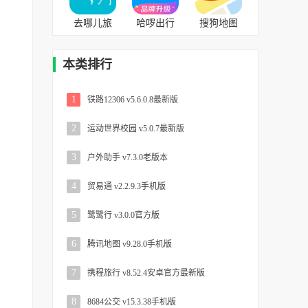
去哪儿旅
哈啰出行
搜狗地图
行 v10.1.13
v6.26.1安
v10.9.8手
安卓官方
卓官方版
机版
本类排行
版
1
铁路12306 v5.6.0.8最新版
2
运动世界校园 v5.0.7最新版
3
户外助手 v7.3.0老版本
4
贸易通 v2.2.9.3手机版
5
鹭鹭行 v3.0.0官方版
6
腾讯地图 v9.28.0手机版
7
携程旅行 v8.52.4安卓官方最新版
8
8684公交 v15.3.38手机版