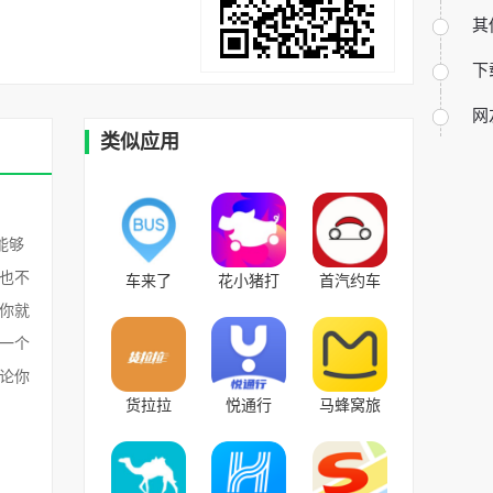
其
下
网
类似应用
能够
也不
车来了
花小猪打
首汽约车
v4.35.10官
车 v1.6.20
v10.0.0安
你就
方版
官方版
卓版
一个
论你
货拉拉
悦通行
马蜂窝旅
v6.7.37安
v1.1.2.9安
游 v10.8.4
卓手机版
卓版
安卓最新
版