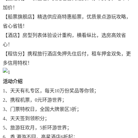
加价！
【船票旗舰店】精选供应商特惠船票，优质景点游玩攻略，
省心省钱！
【酒店】房型列表体验设计重构，横看纵比，选房高效省
心！
【程信分】携程旅行酒店免押先住后付，租车押金双免，更
多信用特权！
活动介绍
1、天天有礼专区，每天10万份奖品等你领；
2、携程机票，0元环游世界；
3、门票特权日，全国大牌景区3折；
4、天天签到领积分；
5、旅游狂欢月，5折环游世界；
6、香 港游不囧，高星酒店6折起；