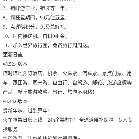
7、错峰游三亚，错过等一年；
8、疯狂星期四，99元住五星；
9、点评赚积分，免费兑好礼；
10、国内接送机，首日0租金；
11、加入世界旅行团，免费旅行周周送。
更新日志
v8.52.4版本
随时随地预订酒店、机票、火车票、汽车票、景点门票、用
车，跟团游、周末游、自由行、自驾游、邮轮、旅游度假等
产品！畅享旅游攻略。出行、旅游不用愁！
v8.44.0版本
赏新年味，过划算年~
火车抢票日历上线，24h余票监控 · 全通道候补保障 · 专人专
抢服务
性能改善，让你的体验如丝般顺滑~