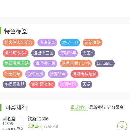
特色标签
刺客信条兄弟会
班班花园
烈火一刀
新新魔塔
骑马与砍杀2
挂出个三国
跨越千年
天工ai
免费漫画阅站
僵尸榨汁机
黑色星期五之夜
EmEditor
死无对证
彩虹直播
酷狗铃声
神域奇兵远征
车祸模拟器
仙剑奇侠传4
光明冒险
天逆
同类排行
最热排行
最新排行
评分最高
铁路12306
交通出行
| 83.66 MB