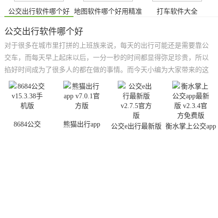
公交出行软件哪个好
地图软件哪个好用精准
打车软件大全
公交出行软件哪个好
对于很多在城市里打拼的上班族来说，每天的出行可能还是需要靠公
交车，而每天早上起床以后，一分一秒的时间都显得弥足珍贵，所以
掐好时间成为了很多人的都在做的事情。而今天小编为大家带来的这
些公交出行软件，能够帮助大家准确查询公交到站时间，你可以在家
里就提前知道公交还有几站会到，算好时间出门，不会耽误你的上班
时间，有需要的朋友们可以试试吧！
8684公交
熊猫出行app
公交e出行最新版
衡水掌上公交app
最新版