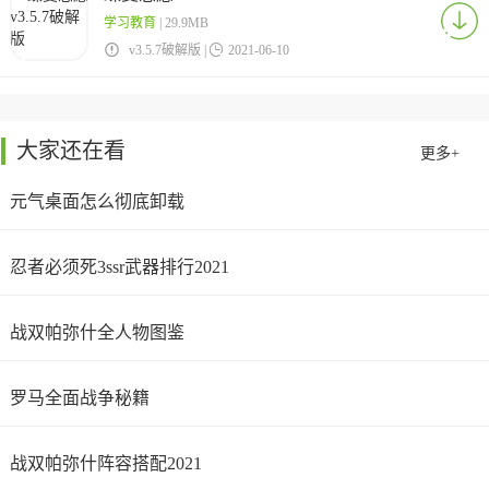
学习教育
| 29.9MB

v3.5.7破解版 |

2021-06-10
大家还在看
更多+
元气桌面怎么彻底卸载
忍者必须死3ssr武器排行2021
战双帕弥什全人物图鉴
罗马全面战争秘籍
战双帕弥什阵容搭配2021