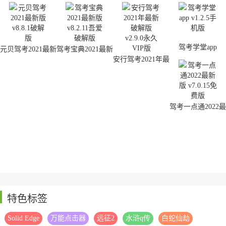
来了一些科目一刷题软件，大家在手机上就可以练习，选择自己的地
区以后，开始考试，每次考试都会有分数，大家可以看到自己的错
题，多看几次，考试准没问题！
驾考学堂app
元贝驾考2021最新
驾考宝典2021最新
版
版
安行驾考2021年最
新破解版
驾考一点通2022最
新版
特色标签
Solid Edge
万能点击器
远征2
水浒q传
白蛇仙劫