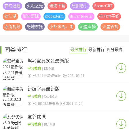
梦幻逍遥
火炬之光
蟒蛇下载
纽扣助手
SecureCRT
挂江湖
街头篮球
mobaxterm
driver booster
拉力地平线
赤兔视频
绝地摩托
小虾米闯江湖
流星直播
火星影视
同类排行
最热排行
最新排行
评分最高
驾考宝典2021最新版
学习教育
| 133MB

v8.2.11吾爱破解版 |

2021-06-24
新编字典最新版
学习教育
| 45.51MB

v2.10102.3免费版 |

2021-11-24
友邻优课
学习教育
| 18.4MB