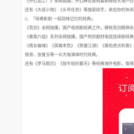
《开心加工厂》全网独播，开心麻花首档喜剧微综艺落户西
还有《大叔小馆》《头号任务》等独家综艺，承包你的休闲
2、「经典影剧 一起回味记忆的经典」
《亮剑》全网独播，国产电视剧经典之作，硬核亮剑精神永
《重案六组》系列全网独播，国产刑侦题材电视连续剧经典
《倩女幽魂》《英雄本色》《笑傲江湖》《唐伯虎点秋香》
祖贤、张曼玉等一众大咖演绎时代经典。
还有《罗马假日》《放牛班的春天》等经典海外电影，值得