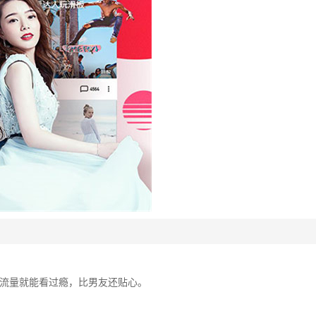
流量就能看过瘾，比男友还贴心。