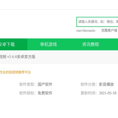
start bluestacks
优酷客户端
安卓下载
单机游戏
资讯教程
频 v5.6.6安卓官方版
性化的短视频推荐平台
软件类型：
国产软件
软件分类：
影音播放
软件授权：
免费软件
更新时间：
2021-05-18