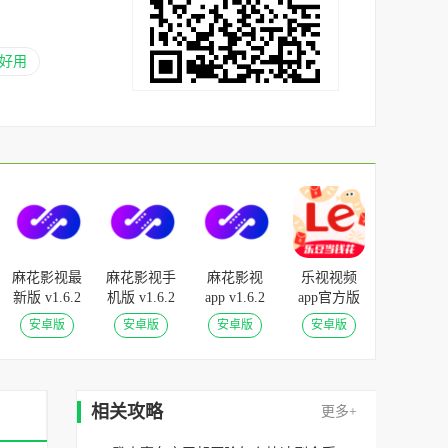
好用
麻花影视最
麻花影视手
麻花影视
乐视视频
新版 v1.6.2
机版 v1.6.2
app v1.6.2
app官方版
安卓版
安卓版
安卓版
v10.9.29安
安卓版
安卓版
安卓版
安卓版
卓版
相关攻略
更多+