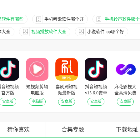
堂软件有哪些
手机听歌软件哪个好
手机铃声软件哪个
本大全
视频播放软件大全
小说软件app哪个好
抖音短视频
短视频剪辑
喜刷刷短视
抖音短视频
麻花影视大
官方版
电脑版
频最新版
v15.6.0安卓
全高清免费
22.1.0正版
v1.0.1最新
v1.1.6官方
版
追剧软件
安卓版
电脑版
安卓版
安卓版
安卓版
免费版
版
v1.6.2安卓
版
猜你喜欢
合集专题
下载地址