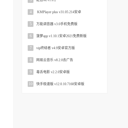
配音鸭 v1.0.2
4
KMPlayer plus v31.05.214安卓
5
万能调音器 v3.0手机免费版
6
菠萝app v1.10.1安卓2021免费新版
7
vip终结者 v4.9安卓官方版
8
网易云音乐 v8.2.0去广告
9
毒舌电影 v2.2.0安卓版
10
快手极速版 v12.0.10.7168安卓版