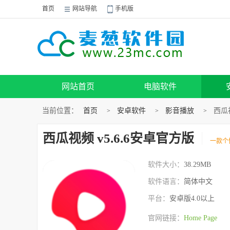
首页
网站导航
手机版
网站首页
电脑软件
当前位置：
首页
安卓软件
影音播放
西瓜视
>
>
>
西瓜视频 v5.6.6安卓官方版
一款个
软件大小：
38.29MB
软件语言：
简体中文
平台：
安卓版4.0以上
官网链接：
Home Page