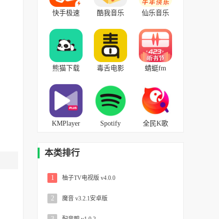
快手极速
酷我音乐
仙乐音乐
版
v10.5.3.1安
v2.0最新版
v12.0.10.7168
卓版
安卓版
熊猫下载
毒舌电影
蜻蜓fm
最新版
v2.2.0安卓
v9.8.2安卓
v1.0.6免费
版
版
版
KMPlayer
Spotify
全民K歌
plus
v8.6.28.700
v7.20.89.278
v31.05.214
安卓中文
最新免费
本类排行
安卓
版
1
柚子TV电视版 v4.0.0
2
魔音 v3.2.1安卓版
3