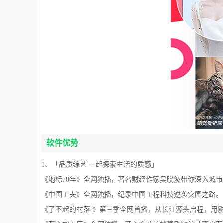
软件优势
1、「品质综艺 一起探索生活的质感」
《地标70年》全网独播，著名财经作家吴晓波带你深入城
《中国工夫》全网独播，纪录中国工程科技逆袭突围之路。
《了不起的村落 》第三季全网首播，从长江源头启程，用