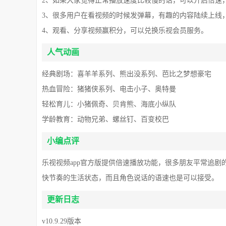
2、如果大家觉得正常播放速度比较慢的话，可以开启倍速
3、很多用户在看视频的时候发弹幕，有趣的内容陆续上线
4、观看、分享视频赢积分，可以兑换乐视会员服务。
人气动画
经典剧场：喜羊羊系列、熊出没系列、芭比之梦想豪宅
热血冒险：猪猪侠系列、电击小子、奥特曼
轻松育儿：小猪佩奇、贝肯熊、海底小纵队
学龄教育：动物兄弟、螺丝钉、百变校巴
小编点评
乐视视频app官方版提供倍速播放功能，很多朋友平常追剧的
快节奏的生活状态，而且角色说话的语速也是可以接受。
更新日志
v10.9.29版本