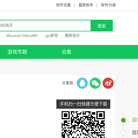
软件合集
|
最新软件
|
软件分类
Microsoft Office2007
pps影视
酷狗音乐
游戏专题
合集
分享到：
手机扫一扫快捷方便下载
应
应