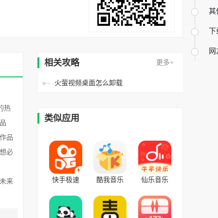
其
下
网
相关攻略
更多+
火萤视频桌面怎么卸载
的热
类似应用
品
作品
想必
快手极速
酷我音乐
仙乐音乐
未来
版
v10.5.3.1安
v2.0最新版
v12.0.10.7168
卓版
安卓版