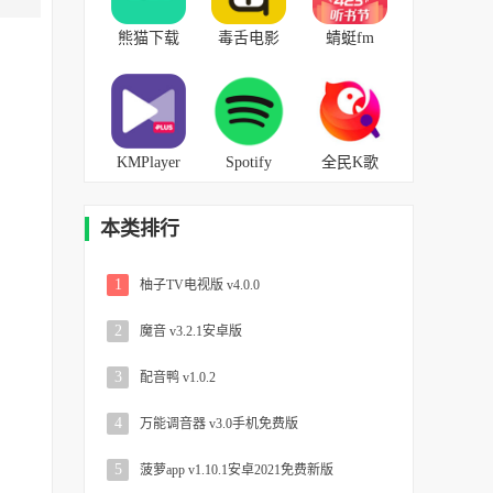
熊猫下载
毒舌电影
蜻蜓fm
最新版
v2.2.0安卓
v9.8.2安卓
v1.0.6免费
版
版
版
KMPlayer
Spotify
全民K歌
plus
v8.6.28.700
v7.20.89.278
v31.05.214
安卓中文
最新免费
本类排行
安卓
版
1
柚子TV电视版 v4.0.0
2
魔音 v3.2.1安卓版
3
配音鸭 v1.0.2
4
万能调音器 v3.0手机免费版
5
菠萝app v1.10.1安卓2021免费新版