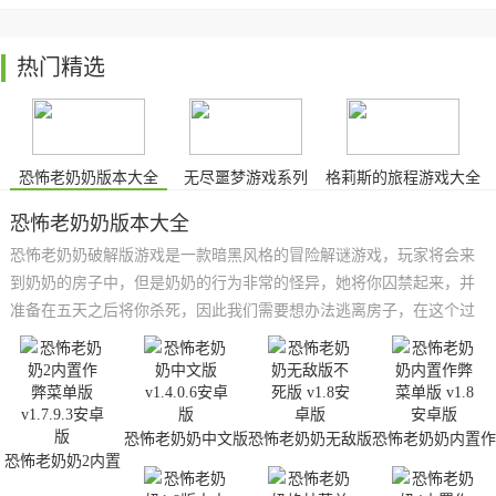
热门精选
恐怖老奶奶版本大全
无尽噩梦游戏系列
格莉斯的旅程游戏大全
恐怖老奶奶版本大全
恐怖老奶奶破解版游戏是一款暗黑风格的冒险解谜游戏，玩家将会来
到奶奶的房子中，但是奶奶的行为非常的怪异，她将你囚禁起来，并
准备在五天之后将你杀死，因此我们需要想办法逃离房子，在这个过
程中，不能够被奶奶发现，不然就会被攻击，还需要小心房子各处的
陷阱，玩起来非常的刺激，感兴趣的小伙伴快来下载体验吧，小编给
大家带来的是恐怖老奶奶版本大全，有着各种各样的版本，你可以在
这里尽情的体验冒险。
恐怖老奶奶中文版
恐怖老奶奶无敌版
恐怖老奶奶内置作
不死版
弊菜单版
恐怖老奶奶2内置
作弊菜单版