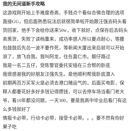
我的无间道新手攻略
这游戏刚开始上手难度奇高，手贱点个看似合情合理的选项
直接GG，但后面熟悉玩法后就很简单啦开始跟汪强去码头看
货回家，他手下会给你送来50w，收下就好，点保存后去码头
卖黑货，失败了读档重来，成功率感人所以要点耐心，等腰
包鼓鼓后先怂一波不要作死，等新闻大厦出来后就可以开始
浪了，放飞自我。我叫阿龙，住在嘉仁市。靓仔路过
我是一名二五仔，受陈警官委托安插在三合帮的卧底
我很感谢我的好朋友汪强先生。是他顺利帮我卧底潜入
前期两百万买军火是必须去港口赌运气的，后面买电影，保
释人都要花好多好多钱记得攒钱，可以去停车场当看门老大
爷，看10年都没问题，一天300，要是我高中毕业后看门有这
么多钱就好了
情报卡必带，行动卡必带，接受卡必带。。。要不然有你好
果子吃