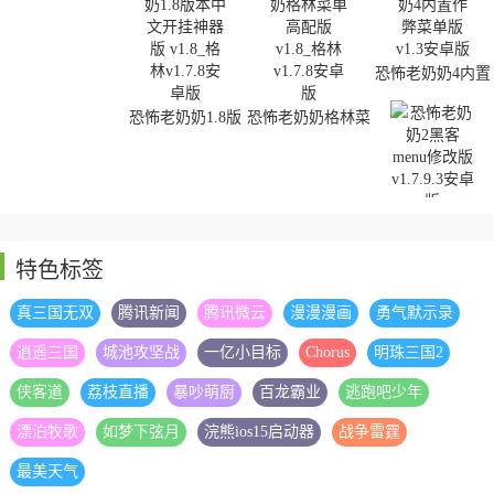
恐怖老奶奶4内置
作弊菜单版
恐怖老奶奶1.8版
恐怖老奶奶格林菜
本中文开挂神器版
单高配版
恐怖老奶奶2黑客
menu修改版
特色标签
真三国无双
腾讯新闻
腾讯微云
漫漫漫画
勇气默示录
恐怖老奶奶3中文
逍遥三国
城池攻坚战
一亿小目标
Chorus
明珠三国2
恐怖老奶奶2英文
恐怖老奶奶3开挂
版
版
版
恐怖老奶奶3内置
侠客道
荔枝直播
暴吵萌厨
百龙霸业
逃跑吧少年
作弊菜单版
漂泊牧歌
如梦下弦月
浣熊ios15启动器
战争雷霆
最美天气