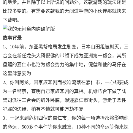
的地步。并且除了以上所说的问题外，这款游戏的玩法还是
比较多变的。有需要这款我的无间道手游的小伙伴那就快来
下载吧。
故事背景
1、10年前，东亚黑帮格局发生剧变，日本山田组被剿灭，三
合会在新任龙头大哥倪健的带领下成为亚洲第一帮会，其所
盘踞的嘉仁市也沦为帮会势力的集中地，倪健和他的马仔在
这里肆意妄为
2、你叫阿龙，因家族悲剧而被迫流落在嘉仁市，一心想要成
为一名警察，查明自己家族悲剧的真相。机缘巧合下做了陆
警司派往三合会的编外卧底，混迹嘉仁市街头，游走于恶性
犯罪的边缘，稍有不慎就可能万劫不复
3、一起来到危机四伏的嘉仁市，你的每一项选择都将影响你
的命运，500多个事件等你来触发，10种不同的命运等你来探