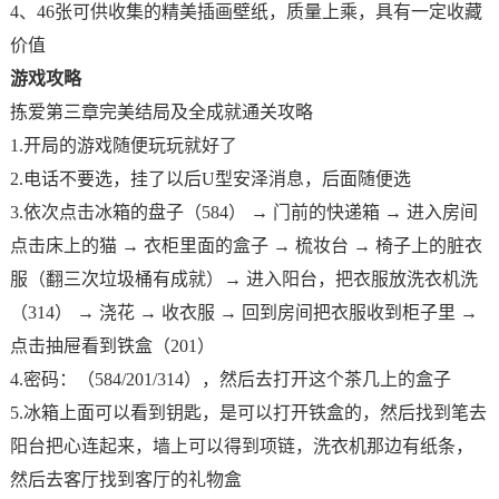
4、46张可供收集的精美插画壁纸，质量上乘，具有一定收藏
价值
游戏攻略
拣爱第三章完美结局及全成就通关攻略
1.开局的游戏随便玩玩就好了
2.电话不要选，挂了以后U型安泽消息，后面随便选
3.依次点击冰箱的盘子（584） → 门前的快递箱 → 进入房间
点击床上的猫 → 衣柜里面的盒子 → 梳妆台 → 椅子上的脏衣
服（翻三次垃圾桶有成就）→ 进入阳台，把衣服放洗衣机洗
（314） → 浇花 → 收衣服 → 回到房间把衣服收到柜子里 →
点击抽屉看到铁盒（201）
4.密码：（584/201/314），然后去打开这个茶几上的盒子
5.冰箱上面可以看到钥匙，是可以打开铁盒的，然后找到笔去
阳台把心连起来，墙上可以得到项链，洗衣机那边有纸条，
然后去客厅找到客厅的礼物盒