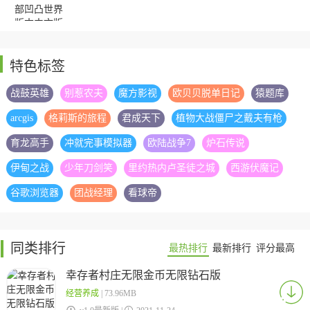
特色标签
加查俱乐部凹凸世
界版本中文版
战鼓英雄
别惹农夫
魔方影视
欧贝贝脱单日记
猿题库
arcgis
格莉斯的旅程
君成天下
植物大战僵尸之戴夫有枪
育龙高手
冲就完事模拟器
欧陆战争7
炉石传说
伊甸之战
少年刀剑笑
里约热内卢圣徒之城
西游伏魔记
谷歌浏览器
团战经理
看球帝
同类排行
最热排行
最新排行
评分最高
幸存者村庄无限金币无限钻石版
经营养成
| 73.96MB
