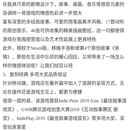
在极具巧思的剧情设计下，故事、画面、音乐等感官元素的
协调统一将游戏的情感色彩进一步放大
富有深意的多结局故事、可爱的简笔画美术风格、17首动听
的原创音乐、46张可供收集的精美插画壁纸，这一切都使得
游戏在氛围感营造以及艺术性延展上更具特色
此外，相较于Steam版，移植手游新增第4个原创故事《亲
情》，那些在生活中忘却的暖心回应，又将带来了一场怎么
样的情感体验呢？让我们拭目以待
3、复刻经典 多项大奖品质保证
针对移动端，游戏还在番外篇中加入了竖屏的呈现方式，无
论在操作还是游戏交互上，都更为便捷
值得一提的是，该游戏曾获Indie Prize 2019 Asia《最佳叙事游
戏奖》、GWB腾讯游戏创意大赛2019《互动叙事赛区 银
奖》、IndiePlay 2019《最佳叙事游戏提名》等多项大奖，深
受玩家喜爱