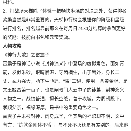
材料。
2、打战场天梯除了体验一把畅快淋漓的对决之外，获得排名
奖励当然是非常重要的，天梯排行榜会根据你的阶级和星级
进行排名，排名越靠前那么在每周日23:30分结算时拿到更好
的奖励：技能白书包和元宝奖励。
人物攻略
《神行九歌》之雷震子
雷震子是神话小说《封神演义》中登场的虚拟角色，面如青
靛，发似朱砂，眼睛暴湛，牙齿横生，出于唇外；身长二
丈，武力强大，肋下生“风”、“雷”二翅，使用一条黄金棍，是
文王姬昌第一百子，也是阐教门人云中子的徒弟，封神演义
人物之一。战绩普通，擅长空战，善于攻城，为周朝殿下，
孝顺父亲，福缘深厚，是书中的重要角色之一。
雷震子并未被封神，肉身成圣，但其后的神职却不明，文中
有言："炼就金刚体不昏"，与不死不灭还是有差别的，后来他