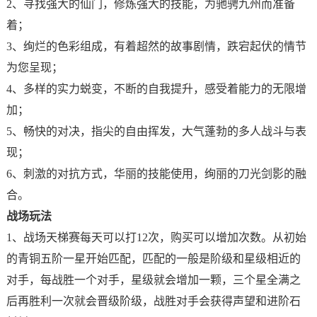
2、寻找强大的仙门，修炼强大的技能，为驰骋九州而准备
着；
3、绚烂的色彩组成，有着超然的故事剧情，跌宕起伏的情节
为您呈现；
4、多样的实力蜕变，不断的自我提升，感受着能力的无限增
加；
5、畅快的对决，指尖的自由挥发，大气蓬勃的多人战斗与表
现；
6、刺激的对抗方式，华丽的技能使用，绚丽的刀光剑影的融
合。
战场玩法
1、战场天梯赛每天可以打12次，购买可以增加次数。从初始
的青铜五阶一星开始匹配，匹配的一般是阶级和星级相近的
对手，每战胜一个对手，星级就会增加一颗，三个星全满之
后再胜利一次就会晋级阶级，战胜对手会获得声望和进阶石