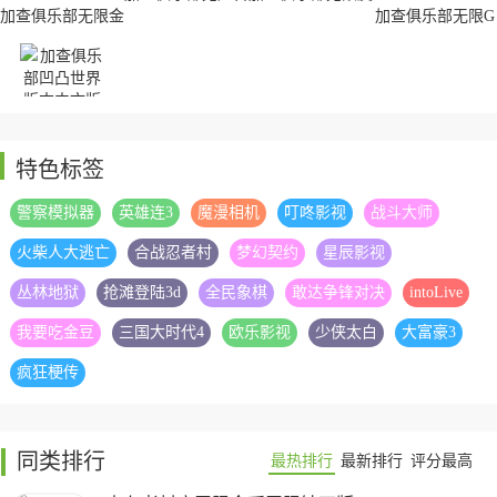
版
肤版
加查俱乐部无限金
加查俱乐部无限G
币无限钻石版
币钻石版
特色标签
加查俱乐部凹凸世
界版本中文版
警察模拟器
英雄连3
魔漫相机
叮咚影视
战斗大师
火柴人大逃亡
合战忍者村
梦幻契约
星辰影视
丛林地狱
抢滩登陆3d
全民象棋
敢达争锋对决
intoLive
我要吃金豆
三国大时代4
欧乐影视
少侠太白
大富豪3
疯狂梗传
同类排行
最热排行
最新排行
评分最高