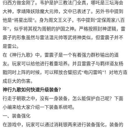
归西方做金刚了。韦护是护三教法门全真，哪吒是三坛海会
大神，李靖降妖除魔大元帅，文中已表述了。另外书中提到
他是“将星出现”。身为周文王义子，书中提到“定保周家八百
年”，似乎将其视为周朝的护国之神。严格按照封神逻辑，雷
震子的形象虽然与雷法温元帅等武将神类似，但雷震子并不
是雷公。
在《神行九歌》中，雷震子是一个有着强力群秒输出的道
友。玩家可以给他进行着重培养。并且雷震子与羁绊道友杨
戬同时上阵的时候，可以释放合璧招式“电闪雷鸣”！对地方造
成巨大的伤害。
神行九歌如何快速升级装备？
行走于朝歌之中，没有一身装备，怎么能保护自己呢？下面
小编来给大家介绍一下装备系统吧。
一、装备强化
在游戏中，玩家可以通过消耗银两来进行装备强化，装备的