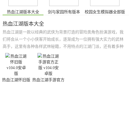
热血江湖版本大全
剑与家园所有版本
校园女生模拟器全部版
本
热血江湖版本大全
热血江湖是一款以经典的武侠为背景打造的冒险类角色扮演游戏，我
们将会从一个小小侠客开始成长，逐渐成为一位拥有强大实力的武林
高手，这里有各种各样武林秘籍，不用特点的江湖门派，还有着多种
不同玩法的职业，我们可以在这里学习神功，参加门派大比，江湖游
历等，拥有一个全新的武侠人生。小编为大家带来了热血江湖版本大
全，里面有着各种各样的版本渠道，感兴趣的小伙伴快来下载体验
吧。
热血江湖怀旧版
热血江湖手游官方
正版