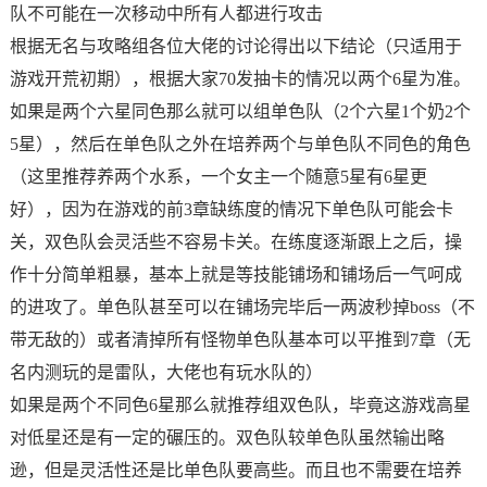
队不可能在一次移动中所有人都进行攻击
根据无名与攻略组各位大佬的讨论得出以下结论（只适用于
游戏开荒初期），根据大家70发抽卡的情况以两个6星为准。
如果是两个六星同色那么就可以组单色队（2个六星1个奶2个
5星），然后在单色队之外在培养两个与单色队不同色的角色
（这里推荐养两个水系，一个女主一个随意5星有6星更
好），因为在游戏的前3章缺练度的情况下单色队可能会卡
关，双色队会灵活些不容易卡关。在练度逐渐跟上之后，操
作十分简单粗暴，基本上就是等技能铺场和铺场后一气呵成
的进攻了。单色队甚至可以在铺场完毕后一两波秒掉boss（不
带无敌的）或者清掉所有怪物单色队基本可以平推到7章（无
名内测玩的是雷队，大佬也有玩水队的）
如果是两个不同色6星那么就推荐组双色队，毕竟这游戏高星
对低星还是有一定的碾压的。双色队较单色队虽然输出略
逊，但是灵活性还是比单色队要高些。而且也不需要在培养