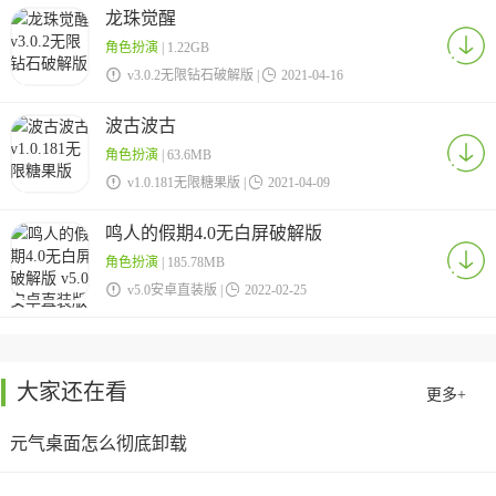
龙珠觉醒
角色扮演
| 1.22GB

v3.0.2无限钻石破解版 |

2021-04-16
波古波古
角色扮演
| 63.6MB

v1.0.181无限糖果版 |

2021-04-09
鸣人的假期4.0无白屏破解版
角色扮演
| 185.78MB

v5.0安卓直装版 |

2022-02-25
大家还在看
更多+
元气桌面怎么彻底卸载