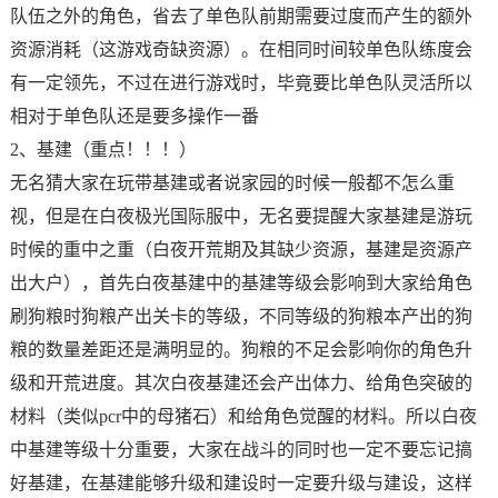
队伍之外的角色，省去了单色队前期需要过度而产生的额外
资源消耗（这游戏奇缺资源）。在相同时间较单色队练度会
有一定领先，不过在进行游戏时，毕竟要比单色队灵活所以
相对于单色队还是要多操作一番
2、基建（重点！！！）
无名猜大家在玩带基建或者说家园的时候一般都不怎么重
视，但是在白夜极光国际服中，无名要提醒大家基建是游玩
时候的重中之重（白夜开荒期及其缺少资源，基建是资源产
出大户），首先白夜基建中的基建等级会影响到大家给角色
刷狗粮时狗粮产出关卡的等级，不同等级的狗粮本产出的狗
粮的数量差距还是满明显的。狗粮的不足会影响你的角色升
级和开荒进度。其次白夜基建还会产出体力、给角色突破的
材料（类似pcr中的母猪石）和给角色觉醒的材料。所以白夜
中基建等级十分重要，大家在战斗的同时也一定不要忘记搞
好基建，在基建能够升级和建设时一定要升级与建设，这样