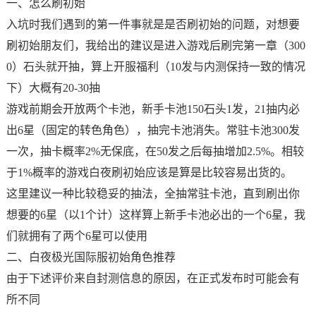
一、怎么刷初始
入坑时我们遇到的第一件事就是是否刷初始的问题，对想要
刷初始朋友们，我给出的建议是进入游戏后刷完第一章（300
0）石头就开抽，算上开服福利（10发与内测保持一致的情况
下）大概有20-30抽
游戏前期会开放两个卡池，新手卡池150石头1发，21抽内必
出6星（固定的转色角色），抽完卡池消失。常驻卡池300发
一次，抽卡概率2%无保底，在50发之后每抽增加2.5%。相较
于1%概率的游戏白夜刷初始应该是算是比较容易出货的。
这里建议一种比较稳妥的抽法，全抽常驻卡池，直到刷出你
想要的6星（以1个计）这样算上新手卡池必出的一个6星，我
们就拥有了两个6星可以使用
二、白夜极光国际服初始角色推荐
由于下述评价来自封测信息的原因，在正式发布时可能会有
所不同