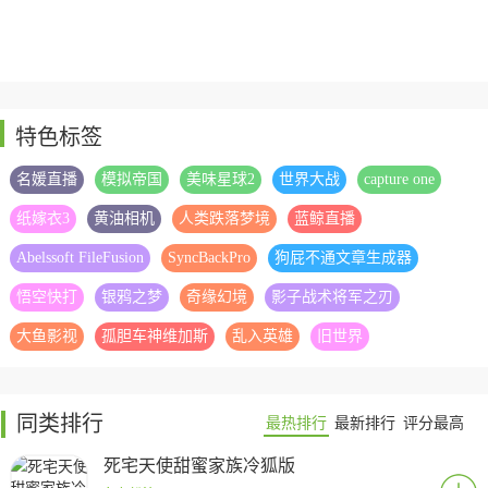
特色标签
名媛直播
模拟帝国
美味星球2
世界大战
capture one
纸嫁衣3
黄油相机
人类跌落梦境
蓝鲸直播
Abelssoft FileFusion
SyncBackPro
狗屁不通文章生成器
悟空快打
银鸦之梦
奇缘幻境
影子战术将军之刃
大鱼影视
孤胆车神维加斯
乱入英雄
旧世界
同类排行
最热排行
最新排行
评分最高
死宅天使甜蜜家族冷狐版