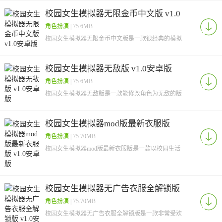
里，您将
校园女生模拟器无限金币中文版 v1.0
安卓版
角色扮演
| 75.6MB
校园女生模拟器无限金币中文版是一款很经典的模拟
校园游戏，这个版本中带来了无限金币，同时还将文
字修改为
校园女生模拟器无敌版 v1.0安卓版
角色扮演
| 75.6MB
校园女生模拟器无敌版是一款能修改角色为无敌的版
本，这款游戏是模拟高校生活的，除了日常生活外，
这里引入
校园女生模拟器mod版最新衣服版
v1.0安卓版
角色扮演
| 75.70MB
校园女生模拟器mod版最新衣服版是一款以校园生活
为主题的角色扮演类游戏，采用了顶尖的3D游戏引
擎打造
校园女生模拟器无广告衣服全解锁版
v1.0安卓版
角色扮演
| 75.70MB
校园女生模拟器无广告衣服全解锁版是一款非常受欢