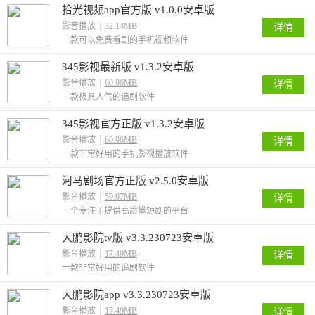
拾光视频app官方版 v1.0.0安卓版
影音播放
32.14MB
详情
一款可以免费看剧的手机视频软件
345影视最新版 v1.3.2安卓版
影音播放
60.96MB
详情
一款极具人气的追剧软件
345影视官方正版 v1.3.2安卓版
影音播放
60.96MB
详情
一款非常好用的手机影视播放软件
河马剧场官方正版 v2.5.0安卓版
影音播放
59.97MB
详情
一个专注于提供高质量短剧的平台
大鹏影院tv版 v3.3.230723安卓版
影音播放
17.49MB
详情
一款非常好用的追剧软件
大鹏影院app v3.3.230723安卓版
影音播放
17.49MB
详情