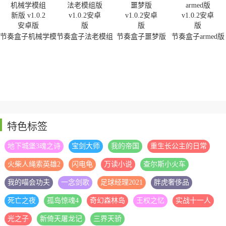
节奏盒子机械学模
节奏盒子法老模组
节奏盒子噩梦版
节奏盒子armed版
组新版
版
特色标签
地下城堡3魂之诗
宝剑大师
我的帝国
重生长公主的日常
火柴人绳索英雄2
闪电龟
万读小说
查尔斯小火车
我的喵会功夫
一念剑歌
足球经理2021
胖虎奢侈品
死亡之夜
孤岛惊魂4
奇幻森林岛
王权之忆
实战十一人
光之子
新倚天屠龙记
三界天骄