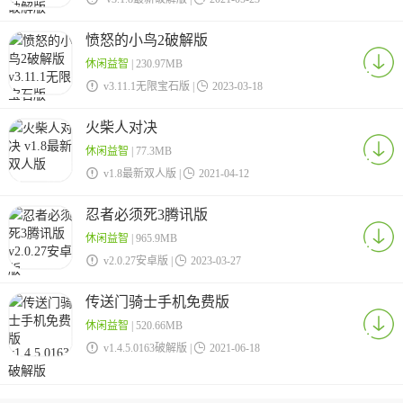
愤怒的小鸟2破解版
休闲益智
| 230.97MB

v3.11.1无限宝石版 |

2023-03-18
火柴人对决
休闲益智
| 77.3MB

v1.8最新双人版 |

2021-04-12
忍者必须死3腾讯版
休闲益智
| 965.9MB

v2.0.27安卓版 |

2023-03-27
传送门骑士手机免费版
休闲益智
| 520.66MB

v1.4.5.0163破解版 |

2021-06-18