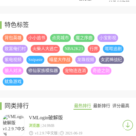
谷歌浏览器
Firefox(火狐浏览
(Google Chrome)
器)电脑版
特色标签
chromium浏览器
背包英雄
小小追书
点亮城市
魔之序曲
小宝影视
致富俺们村
火柴人大逃亡
NBA2K23
行界
哐哐追剧
紫电视频
Snipaste
喵星大作战
龙珠视频
女武神战纪
狼人对决
修仙家族模拟器
宠物连连消
奇迹之剑
360浏览器
Yandex浏览器电脑
版
鱿鱼游戏
同类排行
最热排行
最新排行
评分最高
VMLogin破解版
浏览器
| 24.9MB

v1.2.9.7中文版 |

2021-06-19