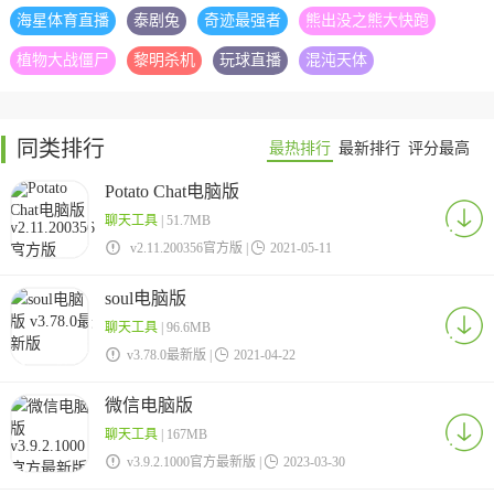
海星体育直播
泰剧兔
奇迹最强者
熊出没之熊大快跑
植物大战僵尸
黎明杀机
玩球直播
混沌天体
同类排行
最热排行
最新排行
评分最高
Potato Chat电脑版
聊天工具
| 51.7MB

v2.11.200356官方版 |

2021-05-11
soul电脑版
聊天工具
| 96.6MB

v3.78.0最新版 |

2021-04-22
微信电脑版
聊天工具
| 167MB

v3.9.2.1000官方最新版 |

2023-03-30