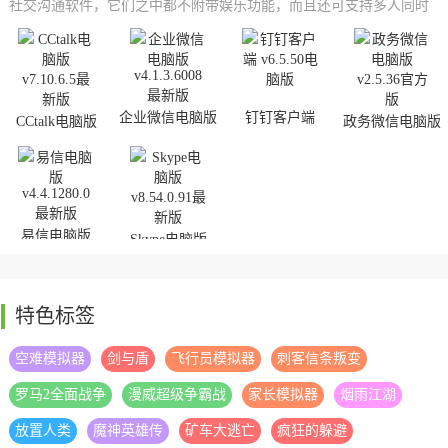
社交沟通软件，它们之中都不附带娱乐功能，而且还可支持多人同时
进行开会研讨以及一起修改工作文档，十分的方便实用，所以需要这
些软件的朋友们速速前来看看吧！并且小编还在继续为大家发现更多
好用的企业级办公交流软件哦，欢迎各位朋友们前来关注！
企业微信电脑版
钉钉客户端
CCtalk电脑版
政务微信电脑版
易信电脑版
Skype电脑版
特色标签
空难模拟器
剑与盾
飞行员模拟器
刺客信条叛变
罗马2全面战争
漫威超级争霸战
家长模拟器
烟雨江湖
放置人类
魔神英雄传
矿车大逃亡
疯狂的躲避