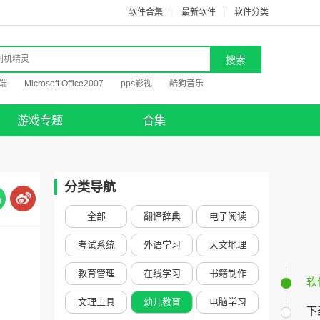
软件合集
|
最新软件
|
软件分类
端
Microsoft Office2007
pps影视
酷狗音乐
游戏专题
合集
分类导航
全部
翻译辞典
电子阅读
考试系统
外语学习
天文地理
教育管理
在线学习
书籍制作
软
文理工具
幼儿教育
电脑学习
下