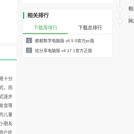
相
相关排行
网
下载周排行
下载总排行
1
都都数学电脑版 v6.5.0官方pc版
127MB /
2
绘分享电脑版 v4.17.1官方正版
详情
43.0MB /
详情
是十分
究，而
式逐步
发音等
的儿童
小朋友
用户欢