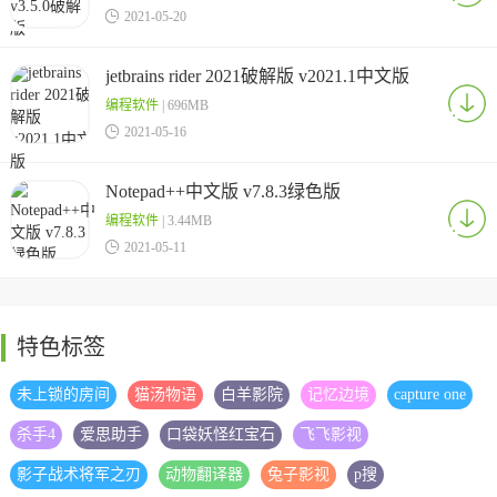

2021-05-20
jetbrains rider 2021破解版 v2021.1中文版
编程软件
| 696MB

2021-05-16
Notepad++中文版 v7.8.3绿色版
编程软件
| 3.44MB

2021-05-11
特色标签
未上锁的房间
猫汤物语
白羊影院
记忆边境
capture one
杀手4
爱思助手
口袋妖怪红宝石
飞飞影视
影子战术将军之刃
动物翻译器
兔子影视
p搜