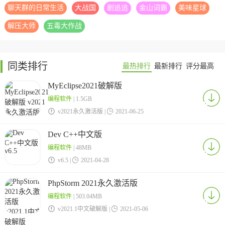
聊天群的日常生活
大战国
剧追追
金山词霸
美味星球
解压大师
五毒大作战
同类排行
最热排行
最新排行
评分最高
MyEclipse2021破解版
编程软件
| 1.5GB

v2021永久激活版 |

2021-06-25
Dev C++中文版
编程软件
| 48MB

v6.5 |

2021-04-28
PhpStorm 2021永久激活版
编程软件
| 503.04MB

v2021.1中文破解版 |

2021-05-06