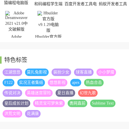
猿编程电脑版
和码编程学生端
百度开发者工具电
蚂蚁开发者工具
关注！
脑版
Adobe
Hbuilder官方版
Dreamweaver 2021
特色标签
江湖悠悠
莫扎兔影视
装扮少女
球客直播
小小梦魇
F122
实况王者集结
悠悠影视
apex
热血合击
传说对决
英雄迷宫冒险
夏日直播
幻世九歌
皇后成长计划
精灵宝可梦朱紫
勇网直前
Sublime Text
洪荒文明
花满唐