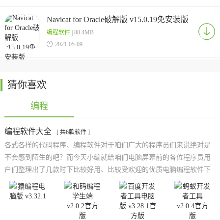
Navicat for Oracle破解版 v15.0.19免安装版
编程软件
| 88.4MB

2021-05-09
猜你喜欢
编程
编程软件大全
[ 共6款软件 ]
各式各样的代码程序、编程软件对于咱们广大的程序员们来说绝对是
不会感到陌生的吧？而今天小编就给咱们电脑屏幕前的各位程序员用
户们整理出了几款时下比较好用、比较受欢迎的优质电脑编程软件下
载资源，它们不仅非常适合广大的资深程序员们， 它们还非常适合咱
们的编程小白用户，所以想学习编程代码以及想使用它们来提升工作
效率的朋友们都可以前来下载试用一下它们哟！而且小编还将会不断
的为大家搜集整理出更多有关于它们的下载资源，欢迎各位朋友前来