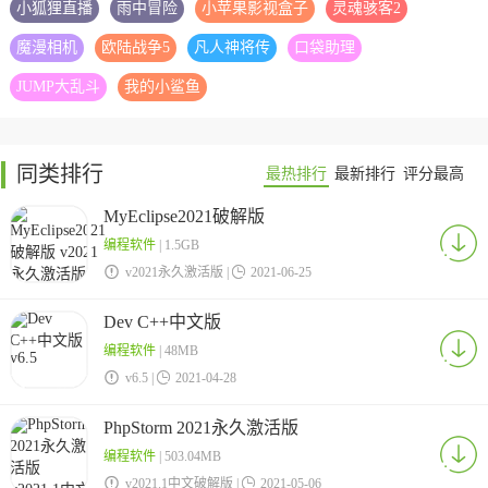
小狐狸直播
雨中冒险
小苹果影视盒子
灵魂骇客2
魔漫相机
欧陆战争5
凡人神将传
口袋助理
JUMP大乱斗
我的小鲨鱼
同类排行
最热排行
最新排行
评分最高
MyEclipse2021破解版
编程软件
| 1.5GB

v2021永久激活版 |

2021-06-25
Dev C++中文版
编程软件
| 48MB

v6.5 |

2021-04-28
PhpStorm 2021永久激活版
编程软件
| 503.04MB

v2021.1中文破解版 |

2021-05-06