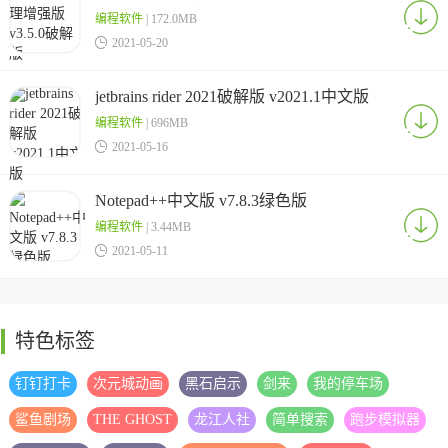
编程软件
| 172.0MB

2021-05-20
jetbrains rider 2021破解版 v2021.1中文版
编程软件
| 696MB

2021-05-16
Notepad++中文版 v7.8.3绿色版
编程软件
| 3.44MB

2021-05-11
特色标签
钉钉打卡
次元城动画
黑石启示
剑来
我的停车场
鲨鱼剧场
THE GHOST
龙江人社
简单搜索
跑步模拟器