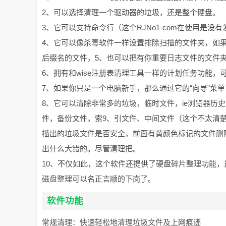
2、可以选择清理一个驱动器的垃圾，还是整个硬盘。
3、它可以支持命令行（这个RJNo1-com在使用是没
4、它可以像杀毒软件一样设置排除扫描的文件夹，如
后缀名的文件，5、也可以把有你重要日志文件的文件夹
6、拥有和wise注册表清理工具一样的计划任务功能
7、如果你只是一个电脑新手，那么通过它的“向导”菜
8、它可以清除非常多的垃圾，临时文件，ie浏览器历
件，备份文件，索9、引文件、中间文件（这个不太清
描出的垃圾文件是否安全，前面有黄颜色标记的文件删
出什么大错的。尽管清理把。
10、不仅如此，这个软件还提供了硬盘碎片整理功能
磁盘整理可以名正言顺的下岗了。
软件功能
常规清理：快速轻松地清理垃圾文件及上网痕迹