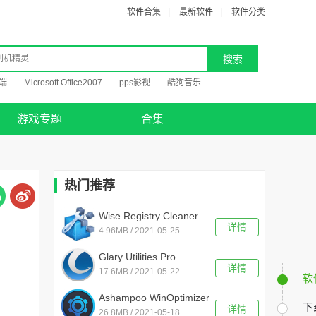
软件合集
|
最新软件
|
软件分类
端
Microsoft Office2007
pps影视
酷狗音乐
游戏专题
合集
热门推荐
Wise Registry Cleaner
详情
4.96MB / 2021-05-25
Pro v10.3.5.694绿色版
Glary Utilities Pro
详情
17.6MB / 2021-05-22
v5.166.0.092中文绿色版
软
Ashampoo WinOptimizer
下
详情
26.8MB / 2021-05-18
19 v19.00.10中文版