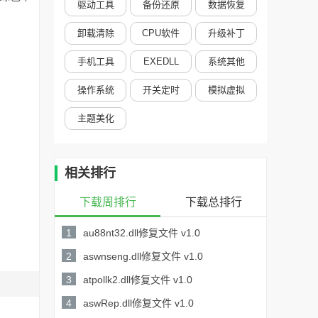
驱动工具
备份还原
数据恢复
卸载清除
CPU软件
升级补丁
手机工具
EXEDLL
系统其他
操作系统
开关定时
模拟虚拟
主题美化
相关排行
下载周排行
下载总排行
1
au88nt32.dll修复文件 v1.0
51KB /
2
aswnseng.dll修复文件 v1.0
详情
47KB /
3
atpollk2.dll修复文件 v1.0
详情
222KB /
4
aswRep.dll修复文件 v1.0