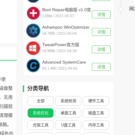
网
Boot Repair电脑版 v1.0官
详情
128kb / 2021-05-07
方版
Ashampoo WinOptimizer
详情
18.7MB / 2021-05-04
18 v18.00.10中文版
TweakPower官方版
详情
16.9MB / 2021-04-30
v1.173
Advanced SystemCare
详情
93.1 MB / 2021-04-01
v14.0.1.112免激活码
手使
磁盘整
分类导航
、无用
全部
系统检测
硬件工具
扫描就
系统优化
桌面工具
磁盘工具
清理模
电脑。
光驱工具
U盘工具
内存工具
是绿色中