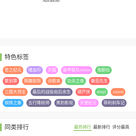
Advanced
版
SystemCare
特色标签
苍之纪元
嗜血印
天猫
装甲联队online
淘剧社
聚划算
萌趣医院
诗歌本
功夫之夜
番茄先生
三国大领主
最后的战役劫后余生
葫芦侠
deepl
xmind
钢铁之躯
五行降妖师
黑豹影视
天使纪元
菲利刹车记
同类排行
最热排行
最新排行
评分最高