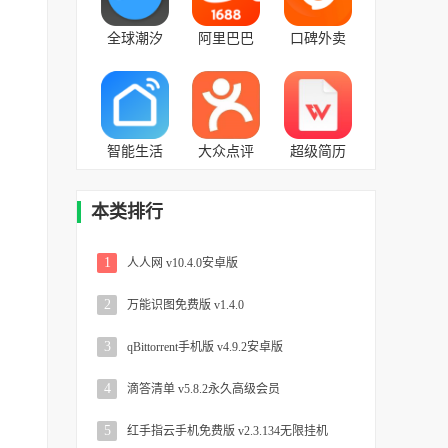
卓版
版
全球潮汐
阿里巴巴
口碑外卖
v4.2.65最
批发网
v7.3.0.50安
新版
1688
卓版
v10.47.2.0
智能生活
大众点评
超级简历
v4.9.0安卓
v11.0.4安
v3.8.4免费
版
卓版
版
本类排行
1
人人网 v10.4.0安卓版
2
万能识图免费版 v1.4.0
3
qBittorrent手机版 v4.9.2安卓版
4
滴答清单 v5.8.2永久高级会员
5
红手指云手机免费版 v2.3.134无限挂机