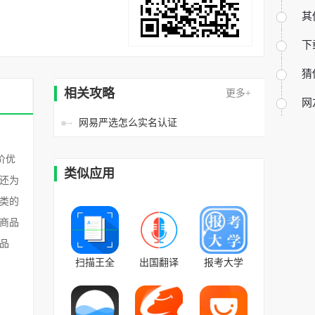
其
下
猜
相关攻略
更多+
网
网易严选怎么实名认证
价优
类似应用
还为
类的
商品
品
扫描王全
出国翻译
报考大学
能宝
官 v3.5.8官
官方版
v4.11.64安
方版
v4.3.4安卓