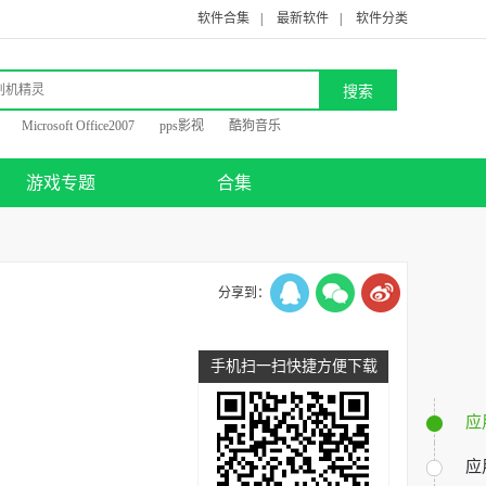
软件合集
|
最新软件
|
软件分类
Microsoft Office2007
pps影视
酷狗音乐
游戏专题
合集
分享到：
手机扫一扫快捷方便下载
应
应