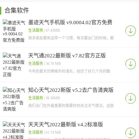
合集软件
墨迹天气手机版 v9.0004.02官方免费
版
生活服务
| 47.43MB
很多朋友都有这样一个习惯，每次要出门的时候，都
会拿出手机看看当天的天气情况，会不会下雨，要不
要带伞，
天气通2022最新版 v7.82官方正版
生活服务
| 56.76 MB
今年的夏天仿佛格外的漫长，经历了好几个月的酷
暑，还没缓过神，冬天仿佛就要来了，很多地方都下
了今年的第
知心天气2022新版 v5.2去广告清爽版
生活服务
| 39.36MB
我们出门在外最重要的需要时刻关注天气情况，这款
知心天气2022新版就是一款十分好用的实时天气查询
软件
天天天气2022最新版 v4.2标准版
生活服务
| 61.74 MB