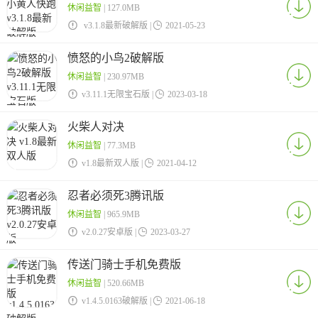
休闲益智
| 127.0MB

v3.1.8最新破解版 |

2021-05-23
愤怒的小鸟2破解版
休闲益智
| 230.97MB

v3.11.1无限宝石版 |

2023-03-18
火柴人对决
休闲益智
| 77.3MB

v1.8最新双人版 |

2021-04-12
忍者必须死3腾讯版
休闲益智
| 965.9MB

v2.0.27安卓版 |

2023-03-27
传送门骑士手机免费版
休闲益智
| 520.66MB

v1.4.5.0163破解版 |

2021-06-18