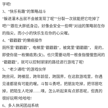
字吧!
3、“快乐有趣”的策略战斗
“躲进灌木丛就不会被发现了呢”“分裂一次就能把它吃掉了
吧!”“跟在大胖纸身边，好像会安全一些啊”对战的策略就在你
的指尖，而小小的快乐生在你的心尖喔。
4、“戳戳戳”的懒癌操作
厕所里“戳戳戳”，电梯里“戳戳戳”，被窝里“戳戳戳”， 是的，
即使你是一枚懒癌男(女)，也只需要动用一根食指慢慢悠闲的
“戳戳戳”，就可以控制球球的路径进行游戏了呢!
5、“老少通吃”的游戏伙伴
跨房间，跨楼层，跨年龄层，跨国界，在这款游戏里，你遇
见谁都是有可能的喔。斗智斗勇吧，把朋友吃掉，把邻居吃
掉，把陌生人吃掉……咦，怎么听起来有点邪恶呢，但真的
很好玩啊!哈哈哈!
6、多人休闲团战系统