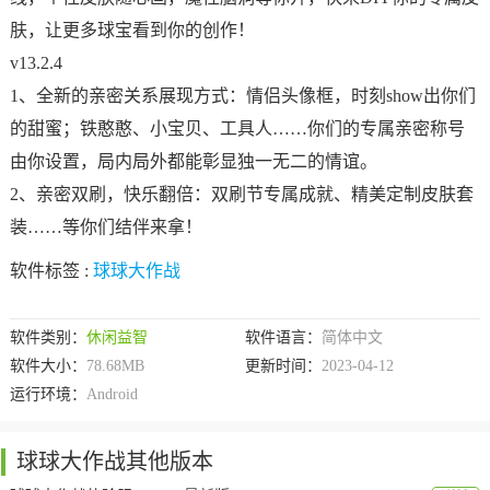
肤，让更多球宝看到你的创作！
v13.2.4
1、全新的亲密关系展现方式：情侣头像框，时刻show出你们
的甜蜜；铁憨憨、小宝贝、工具人……你们的专属亲密称号
由你设置，局内局外都能彰显独一无二的情谊。
2、亲密双刷，快乐翻倍：双刷节专属成就、精美定制皮肤套
装……等你们结伴来拿！
软件标签 :
球球大作战
软件类别：
休闲益智
软件语言：
简体中文
软件大小：
78.68MB
更新时间：
2023-04-12
运行环境：
Android
球球大作战其他版本