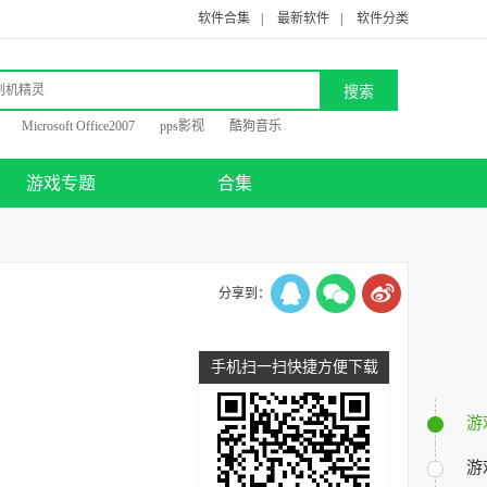
软件合集
|
最新软件
|
软件分类
Microsoft Office2007
pps影视
酷狗音乐
游戏专题
合集
分享到：
手机扫一扫快捷方便下载
游
游