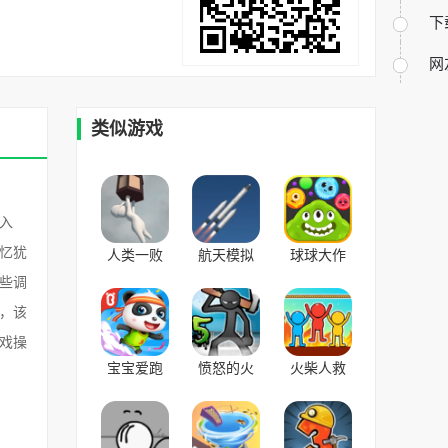
下
网
类似游戏
入
忆犹
人类一败
航天模拟
球球大作
涂地 v1.3
器手机版
战 v17.3.1
些调
安卓版
v3.2安卓版
官方最新
，该
版
戏操
宝宝爱跑
愤怒的火
火柴人救
步
柴人5
援 v1.0.34
v9.55.00.00
v1.1.15无
安卓版
安卓版
限金币版