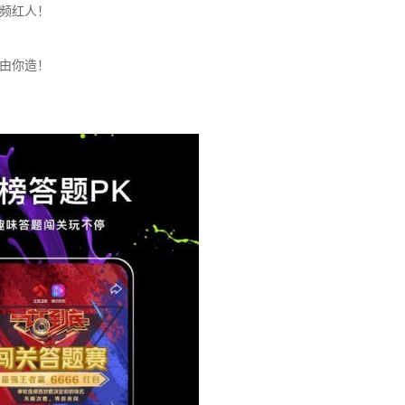
频红人！
由你造！