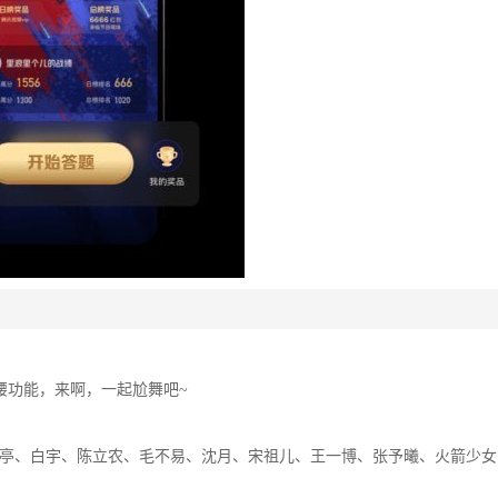
腰功能，来啊，一起尬舞吧~
亭、白宇、陈立农、毛不易、沈月、宋祖儿、王一博、张予曦、火箭少女