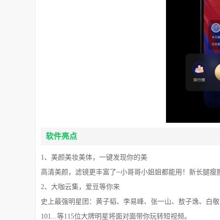
软件亮点
1、美颜美妆美体，一键发现你的美
高清美颜，滤镜更丰富了~小哥哥小姐姐都能用！新长腿瘦
2、大咖云集，爱豆等你来
史上最强明星团：黄子韬、李易峰、张一山、敖子逸、白敬
101...等115位大牌明星将面对面带你玩转短视频。