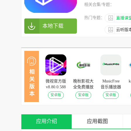
相关合集/专题：
热门专题：
直播课
本地下载
云听版
相
关
微视官方版
晚秋影视大
MusicFree
版
v8.80.0.588
全免费播放
音乐播放器
正版
版 v4.3.3安
v0.1.0-
本
安卓版
安卓版
安卓版
卓版
alpha.10安
卓版
应用介绍
应用截图