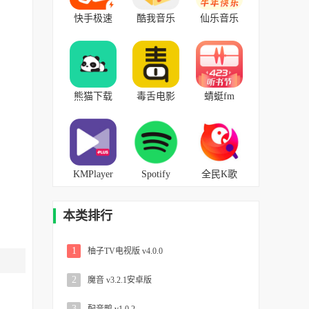
快手极速
酷我音乐
仙乐音乐
版
v10.5.3.1安
v2.0最新版
v12.0.10.7168
卓版
安卓版
熊猫下载
毒舌电影
蜻蜓fm
最新版
v2.2.0安卓
v9.8.2安卓
v1.0.6免费
版
版
版
KMPlayer
Spotify
全民K歌
plus
v8.6.28.700
v7.20.89.278
v31.05.214
安卓中文
最新免费
本类排行
安卓
版
1
柚子TV电视版 v4.0.0
2
魔音 v3.2.1安卓版
3