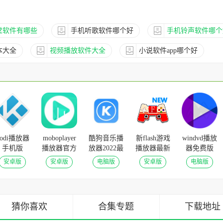
堂软件有哪些
手机听歌软件哪个好
手机铃声软件哪个
本大全
视频播放软件大全
小说软件app哪个好
kodi播放器
moboplayer
酷狗音乐播
新flash游戏
windvd播放
手机版
播放器官方
放器2022最
播放器最新
器免费版
v21.0-
版 v3.1.154
新版
版 v4.5.1手
v12.0.0.265
安卓版
安卓版
电脑版
安卓版
电脑版
ALPHA2安
安卓版
v10.0.53电
机版
官方电脑版
卓版
脑版
猜你喜欢
合集专题
下载地址