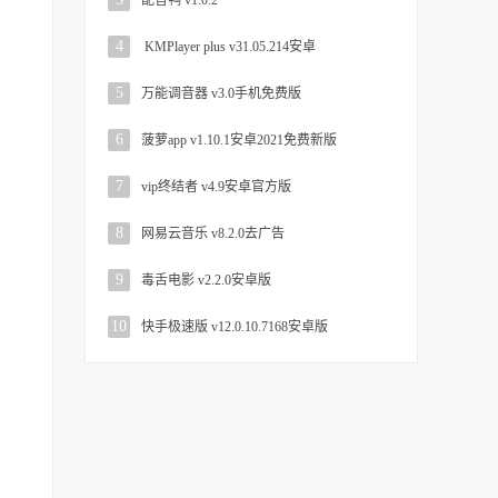
配音鸭 v1.0.2
4
KMPlayer plus v31.05.214安卓
5
万能调音器 v3.0手机免费版
6
菠萝app v1.10.1安卓2021免费新版
7
vip终结者 v4.9安卓官方版
8
网易云音乐 v8.2.0去广告
9
毒舌电影 v2.2.0安卓版
10
快手极速版 v12.0.10.7168安卓版