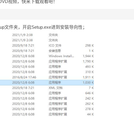
DVD视频，快来下载观看吧！
p文件夹，开启Setup.exe进到安裝导向性；