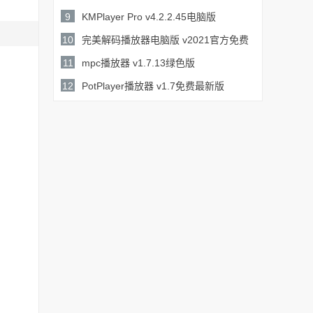
详情
104MB /
版
9
KMPlayer Pro v4.2.2.45电脑版
详情
46.9MB /
10
完美解码播放器电脑版 v2021官方免费
详情
105MB /
版
11
mpc播放器 v1.7.13绿色版
详情
26.7MB /
12
PotPlayer播放器 v1.7免费最新版
详情
28.29MB /
详情