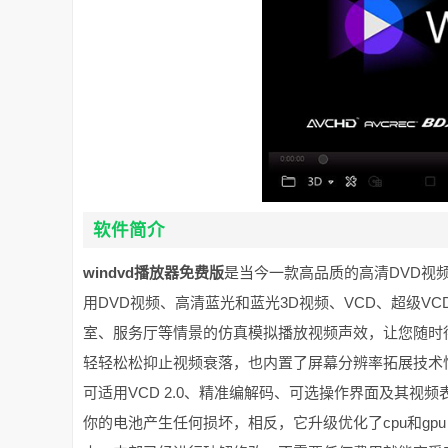
软件简介
windvd播放器免费版
是当今一款高品质的高清DVD视
用DVD视频、高清蓝光和蓝光3D视频、VCD、超级VC
室、服务厅等情景的仿真模拟播放视频声效，让您随时
轻轻松松抑止视频衰落，也内置了屏幕分辨率拓展技术
可适用VCD 2.0、精准编解码、可选操作界面及其
你的电池产生任何损坏，相反，它升级优化了cpu和g