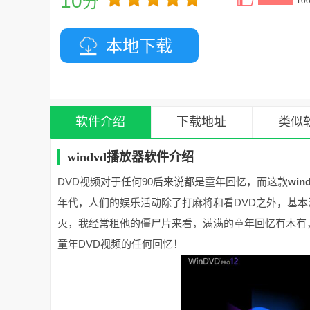
10
分
10
本地下载
软件介绍
下载地址
类似
windvd播放器软件介绍
DVD视频对于任何90后来说都是童年回忆，而这款
wi
年代，人们的娱乐活动除了打麻将和看DVD之外，基
火，我经常租他的僵尸片来看，满满的童年回忆有木有
童年DVD视频的任何回忆！