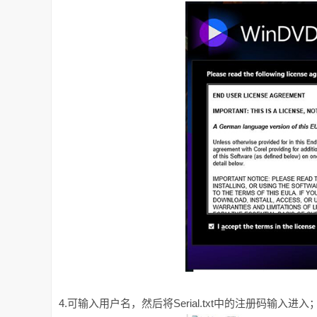
4.可输入用户名，然后将Serial.txt中的注册码输入进入