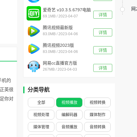
网
爱奇艺 v10.3.5.6797电脑
详情
69.1MB / 2023-04-07
版
腾讯视频最新版
详情
83.0MB / 2023-04-06
v11.66.4541.0官方版
腾讯视频2023版
详情
83.0MB / 2023-04-06
v11.66.4541.0电脑版客户
端
网易cc直播官方版
详情
267MB / 2023-04-03
v3.22.31
手机的
正英很
分类导航
足你对
全部
视频播放
视频转换
视频处理
编解码器
媒体制作
媒体管理
音频播放
音频转换