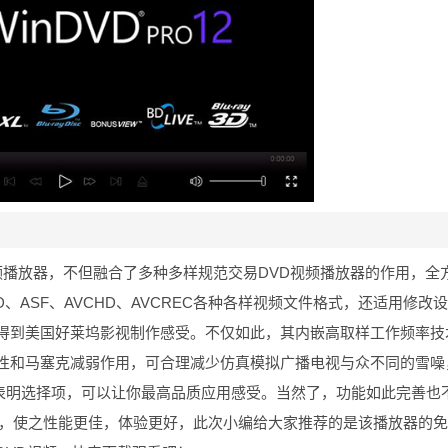
频播放器，不但融合了多种多样规范交易DVD视频播放器的作用，全
D、ASF、AVCHD、AVCREC各种各样视频文件格式，还适用修改
得到美国好莱坞影视制作感受。不仅如此，其内嵌高取样工作频率技
性和马塞克减弱作用，可合理减少仿真模拟广播电视与众不同的雪噪
视频表明选择项，可以让你最高品质应用感受。当然了，功能如此完善也
pu，使之性能更佳，体验更好，此次小编给大家推荐的是该播放器的