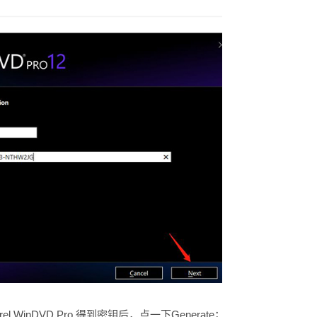
 WinDVD Pro 得到密钥后，点一下Generate；