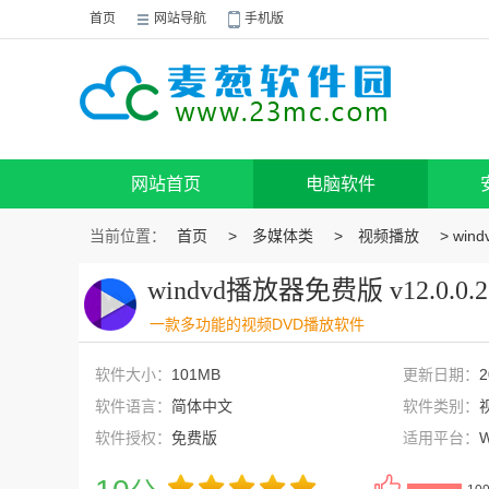
首页
网站导航
手机版
网站首页
电脑软件
当前位置：
首页
>
多媒体类
>
视频播放
> win
windvd播放器免费版 v12.0.
一款多功能的视频DVD播放软件
软件大小：
101MB
更新日期：
2
软件语言：
简体中文
软件类别：
软件授权：
免费版
适用平台：
W