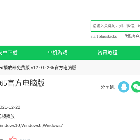
start bluestacks
优酷客户
安卓下载
单机游戏
资讯教程
dvd播放器免费版 v12.0.0.265官方电脑版
0.265官方电脑版
分享到：
021-12-22
视频播放
indows10,Windows8,Windows7