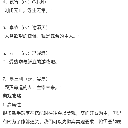
4、夜宵（cv：C小调）
“时间无止，浮生无常。”
5、秦衣（cv：谢添天）
“人皆欲望的傀儡，我是舞台的主人。”
6、左一（cv：冯骏骅）
“享受热吻与鲜血的游戏吧。”
7、墨丘利（cv：吴磊）
“毁灭命运的人，主宰未来。”
游戏攻略
1. 高属性
很多新手玩家在搭配时往往会以美观，穿的好看为主，但是
有时为了能够通关，我们可以先抛弃美观要求，将需要的属