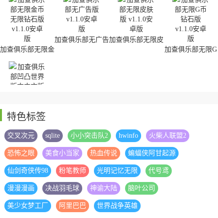
加查俱乐部无广告
加查俱乐部无限皮
版
肤版
加查俱乐部无限金
加查俱乐部无限G
币无限钻石版
币钻石版
特色标签
加查俱乐部凹凸世
界版本中文版
交叉次元
sqlite
小小突击队2
hwinfo
火柴人联盟2
恐怖之眼
美食小当家
热血传说
蝙蝠侠阿甘起源
仙剑奇侠传98
粉笔教师
光明记忆无限
代号鸢
漫漫漫画
决战羽毛球
神谕大陆
脑叶公司
美少女梦工厂
阿里巴巴
世界战争英雄