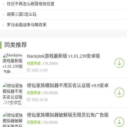
往日不再怎么刷营地信任度
胡莱三国3怎么玩
罗马全面战争马略改革
同类推荐
blackpink游戏最新版 v1.01.239安卓版
经营养成
| 138.26MB

2025-11-03
修仙家族模拟器不用实名认证版 v9.9安卓
版
经营养成
| 556.06MB

2025-10-30
修仙家族模拟器破解版无限灵石免广告版
v9.9安卓版
经营养成
| 556.06MB