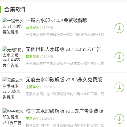
合集软件
一键去水印 v1.4.3免费破解版
系统安全
| 23.5MB
一键去水印免费破解版是一款实用便捷的水印处理软
件，它能够提供各种处理水印的功能，不管你是用来
处理视频
无他相机去水印版 v4.1.4.455去广告
版
摄影摄像
| 58.3MB
无他相机去广告去水印版是一款非常受欢迎的手机自
拍软件，软件内置了大量的滤镜特效，通过这款软件
可以轻松
无痕去水印破解版 v2.5.3永久免费版
主题美化
| 37.56MB
无痕去水印，是一款功能强大的一键去水印工具，现
如今手机的普遍也使得照相和录视频的越来越多，而
有些照片
橙子去水印破解版 v3.1去广告免费版
主题美化
| 26.98MB
橙子去水印作为一款非常好用且功能多样的去水印软