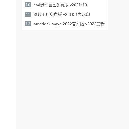
79.2MB /
10
cad迷你画图免费版 v2021r10
详情
详情
39.2MB /
11
图片工厂免费版 v2.6.0.1去水印
详情
77.0MB /
12
autodesk maya 2022官方版 v2022最新
详情
2.27GB /
版
详情