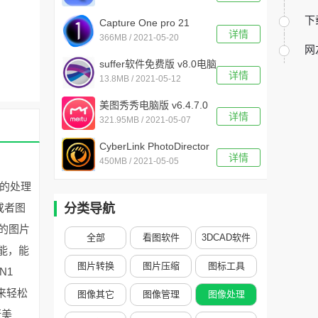
下
Capture One pro 21
详情
366MB / 2021-05-20
v14.0中文版
网
suffer软件免费版 v8.0电脑
详情
13.8MB / 2021-05-12
版
美图秀秀电脑版 v6.4.7.0
详情
321.95MB / 2021-05-07
官方最新版
CyberLink PhotoDirector
详情
450MB / 2021-05-05
Ultra 12 v12.3 .2724中文
版
的处理
或者图
分类导航
的图片
全部
看图软件
3DCAD软件
能，能
图片转换
图片压缩
图标工具
N1
来轻松
图像其它
图像管理
图像处理
行美