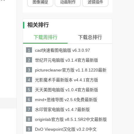
图像捕捉
动画制作
滤镜插件
相关排行
下载周排行
下载总排行
1
cad快速看图电脑版 v6.3.0.97
35.75MB /
2
世纪开元电脑版 v3.1.4官方最新版
详情
8.56MB /
3
picturecleaner官方版 v1.1.8.1220最新
详情
32.4MB /
版
4
光影魔术手最新版本 v4.4.1官方版
详情
19.1MB /
5
天天美图电脑版 v1.0.4官方最新版
详情
3.21MB /
6
mind+思维导图 v2.5.6免费最新版
详情
134MB /
7
水印管家电脑版 v1.4.7最新版
详情
1.80MB /
8
originlab官方版 v8.5.1.SR2中文最新版
详情
275.21MB /
9
DxO Viewpoint汉化版 v3.2.0中文