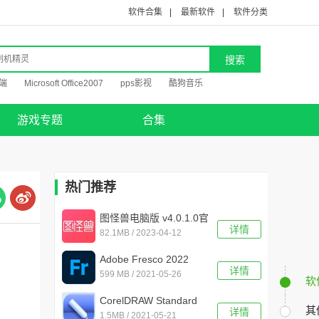
软件合集
|
最新软件
|
软件分类
端
Microsoft Office2007
pps影视
酷狗音乐
游戏专题
合集
热门推荐
图怪兽电脑版 v4.0.1.0官
详情
82.1MB / 2023-04-12
方版
Adobe Fresco 2022
详情
599 MB / 2021-05-26
v2.4.0.464中文版
软
CorelDRAW Standard
其
详情
1.5MB / 2021-05-21
2021 中文版