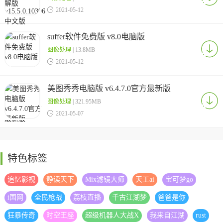

2021-05-12
suffer软件免费版 v8.0电脑版
图像处理
| 13.8MB

2021-05-12
美图秀秀电脑版 v6.4.7.0官方最新版
图像处理
| 321.95MB

2021-05-07
特色标签
追忆影视
静读天下
Mix滤镜大师
天工ai
宝可梦go
i国网
全民枪战
荔枝直播
千古江湖梦
爸爸是你
狂暴传奇
时空王座
超级机器人大战X
我来自江湖
rust