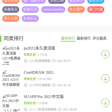
雪地奔驰
僵尸炮艇生存
治愈口袋
灌篮高手
酷我音乐
风暴奇兵
斩魔无双
tampermonkey
负之遗产
唐门六道
道士出观
永恒纪元
同类排行
最热排行
最新排行
评分最高
ps2021永久激活版
图像处理
| 2.37GB

v22.0免费破解版 |

2021-08-07
CorelDRAW 2021
图像处理
| 370.64 MB

v23.0中文破解版 |

2021-03-30
SUAPP Pro 2021中文版
图像处理
| 5.35MB

v3.5.1.3免激活破解版 |

2021-09-09