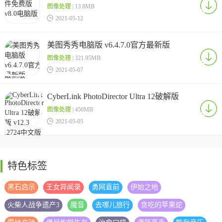
图像处理
| 13.8MB

2021-05-12
美图秀秀电脑版 v6.4.7.0官方最新版
图像处理
| 321.95MB

2021-05-07
CyberLink PhotoDirector Ultra 12破解版
v12.3 .2724中文版
图像处理
| 450MB

2021-05-05
特色标签
黑石启示
王女异闻录
勇网直前
伊始之地
火柴人战争遗产3
魔音
去哪儿旅行
贪吃的苹果蛇