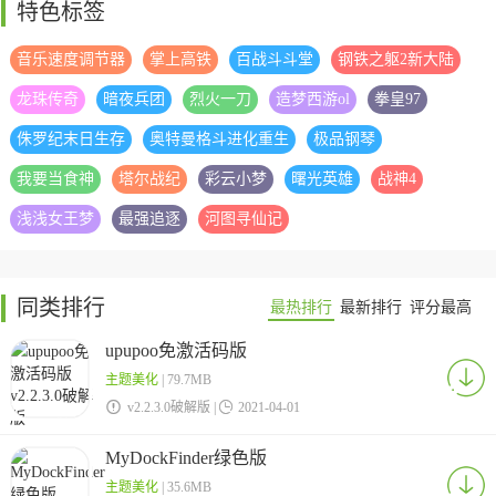
特色标签
音乐速度调节器
掌上高铁
百战斗斗堂
钢铁之躯2新大陆
龙珠传奇
暗夜兵团
烈火一刀
造梦西游ol
拳皇97
侏罗纪末日生存
奥特曼格斗进化重生
极品钢琴
我要当食神
塔尔战纪
彩云小梦
曙光英雄
战神4
浅浅女王梦
最强追逐
河图寻仙记
同类排行
最热排行
最新排行
评分最高
upupoo免激活码版
主题美化
| 79.7MB

v2.2.3.0破解版 |

2021-04-01
MyDockFinder绿色版
主题美化
| 35.6MB