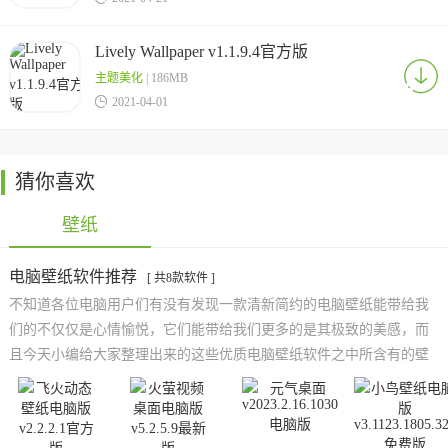
Lively Wallpaper v1.1.9.4官方版
主题美化
| 186MB

2021-04-01
猜你喜欢
壁纸
电脑壁纸软件推荐
[ 共8款软件 ]
不知道各位电脑用户们有没有发现一款清新简约的电脑壁纸能带给我
们的不仅仅是心情愉悦，它们能带给我们更多的是其极致的美感，而
且今天小编给大家整理出来的这些优质电脑壁纸软件之中所含有的壁
纸资源可谓是十分的丰富、十分的令人青睐，其中各种题材类型的主
题壁纸作品都一应俱全，并且本站还将会持续为大家搜集出更多的顶
级壁纸软件资源，欢迎有需要的朋友们前来浏览下载！