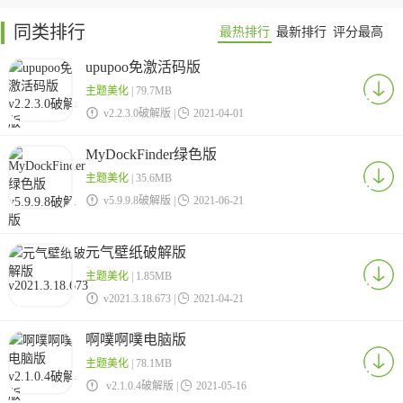
同类排行
最热排行
最新排行
评分最高
upupoo免激活码版
主题美化
| 79.7MB

v2.2.3.0破解版 |

2021-04-01
MyDockFinder绿色版
主题美化
| 35.6MB

v5.9.9.8破解版 |

2021-06-21
元气壁纸破解版
主题美化
| 1.85MB

v2021.3.18.673 |

2021-04-21
啊噗啊噗电脑版
主题美化
| 78.1MB

v2.1.0.4破解版 |

2021-05-16