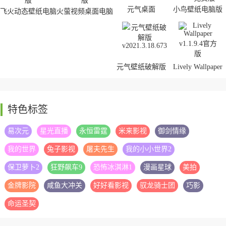
元气桌面
小鸟壁纸电脑版
飞火动态壁纸电脑
火萤视频桌面电脑
版
版
元气壁纸破解版
Lively Wallpaper
特色标签
rWallpaper(动态壁
upupoo免激活码版
易次元
星光直播
永恒雷霆
米来影视
御剑情缘
纸软件)
我的世界
兔子影视
屠夫先生
我的小小世界2
保卫萝卜2
狂野飙车9
恐怖冰淇淋1
漫画星球
美拍
金牌影院
咸鱼大冲关
好好看影视
驭龙骑士团
巧影
命运圣契