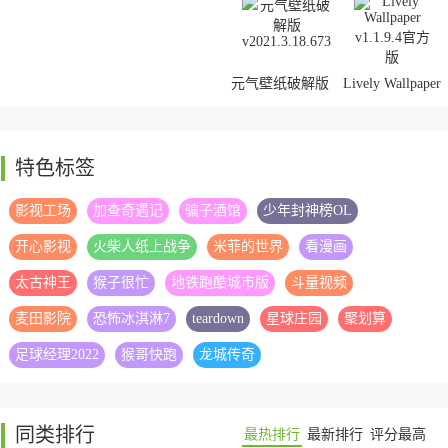
元气壁纸破解版
Lively Wallpaper
特色标签
rWallpaper(动态壁
upupoo免激活码版
影视工场
加查奇遇记
骗子酒馆
少年封神榜OL
纸软件)
开心影视
火柴人纸上战争
米菲的世界
看漫画
太古神王
猴子很忙
地铁跑酷城市版
斗量视频
麦田影院
恐怖冰淇淋7
teardown
星球庄园
聚划算
足球经理2022
猴哥快跑
龙城传奇
同类排行
最热排行
最新排行
评分最高