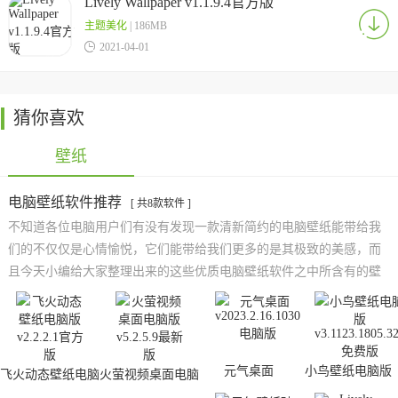
Lively Wallpaper v1.1.9.4官方版
主题美化
| 186MB

2021-04-01
猜你喜欢
壁纸
电脑壁纸软件推荐
[ 共8款软件 ]
不知道各位电脑用户们有没有发现一款清新简约的电脑壁纸能带给我
们的不仅仅是心情愉悦，它们能带给我们更多的是其极致的美感，而
且今天小编给大家整理出来的这些优质电脑壁纸软件之中所含有的壁
纸资源可谓是十分的丰富、十分的令人青睐，其中各种题材类型的主
题壁纸作品都一应俱全，并且本站还将会持续为大家搜集出更多的顶
级壁纸软件资源，欢迎有需要的朋友们前来浏览下载！
元气桌面
小鸟壁纸电脑版
飞火动态壁纸电脑
火萤视频桌面电脑
版
版