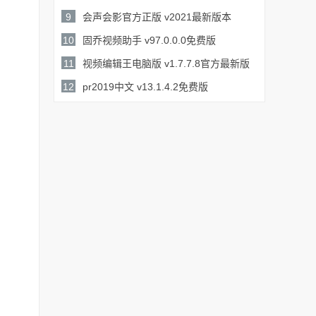
详情
190MB /
9
会声会影官方正版 v2021最新版本
详情
1.92GB /
10
固乔视频助手 v97.0.0.0免费版
详情
2.77MB /
11
视频编辑王电脑版 v1.7.7.8官方最新版
详情
75.5MB /
12
pr2019中文 v13.1.4.2免费版
详情
1.67GB /
详情