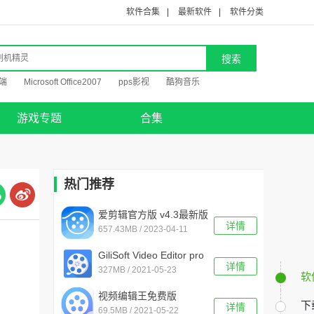
软件合集
|
最新软件
|
软件分类
端
Microsoft Office2007
pps影视
酷狗音乐
游戏专题
合集
热门推荐
爱剪辑官方版 v4.3最新版
详情
657.43MB / 2023-04-11
GiliSoft Video Editor pro
详情
327MB / 2021-05-23
v14.0.0中文版
软
视频编辑王免费版
下
详情
69.5MB / 2021-05-22
v1.5.9.3