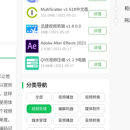
相
MultiScatter v1.618中文版
详情
101.0MB / 2021-05-21
网
迅捷视频剪辑 v1.8.0.0
详情
2MB / 2021-05-19
Adobe After Effects 2021
详情
2.5GB / 2021-05-17
v18.0.0.39中文版
QVE视频压缩 v1.1.9电脑
详情
19.6MB / 2021-05-17
版
以让他
以提供
分类导航
，这样
全部
视频播放
视频转换
使用体
视频处理
编解码器
媒体制作
个视频
晰度。
媒体管理
音频播放
音频转换
编码问