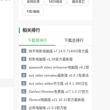
音频处理
MIDI相关
媒体其它
K歌/编曲
相关排行
下载周排行
下载总排行
1
快手快影电脑版 v7.14.0.714003官方最
169.09MB /
新版
2
剪影电脑版 v1.58官方最新版
50.03MB /
3
aiseesoft video enhancer电脑版 v9.2官
详情
详情
39.3MB /
方最新版
4
avs video remaker最新版 v6.6.1免激活
详情
60.6MB /
码版
5
avs video editor中文版 v9.6.1.390汉化
详情
157.71MB /
6
DaVinci Resolve免费版 v17.1.0.27官方
2.49GB /
最新版
7
Shotcut电脑版 v21.10.31官方最新版
详情
详情
75.6MB /
8
必剪电脑版 v1.0.3官方版