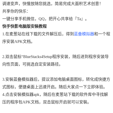
调速变声，快慢放随您挑选，简易完成大面积艺术创意！
共享你的快乐：
一键分享手机微信，QQ，把开心共享给『Ta』。
快手快影电脑版安裝教程
1.在麦葱站在线下载的文件解压后，得到
蓝叠模拟器
和一个程
序安装APK文档。
2.双击鼠标“BlueStacks4Setup程序安装，随后进到程序安装导
向性页面，可挑选自定安装路径。
3.安裝蓝叠模拟器后，提议添加电脑桌面图标，转化成快捷方
式图标，便捷桌面上迅速开启。随后大家点一下立即体验。
4.点击安裝模拟器apk，随后在麦葱站下载的软件库中寻找解
压的程序包APK文档，双击鼠标开启就可以安裝。