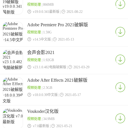
视频处理
| 866MB

v19.0.0.341最新版 |

2021-08-22
Adobe Premiere Pro 2021破解版
视频处理
| 1.59G

v14.5中文版 |

2021-05-13
会声会影2021
视频处理
| 1.92GB

v23.1.0.482电脑破解版 |

2021-03-29
Adobe After Effects 2021破解版
视频处理
| 2.5GB

v18.0.0.39中文版 |

2021-05-17
Voukoder汉化版
视频处理
| 34.9MB

v7.0最新版 |

2021-05-21