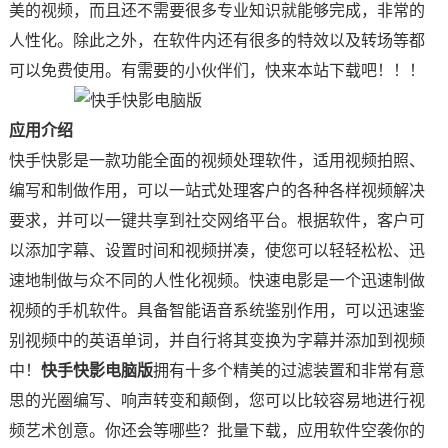
美的视频，而且还不需要很多专业知识就能够完成，非常的
人性化。除此之外，在软件内还有很多的特效以及转场等都
可以免费使用。有需要的小伙伴们，快来本站下载吧！！！
应用介绍
快手快影是一款功能全面的视频处理软件，适用视频拍照、
编写和制做作用，可以一站式处理客户的各种各样视频解决
要求，并可以一键共享到社交网络平台。根据软件，客户可
以添加字幕、设置时间和视频拼凑，使您可以轻轻松松、迅
速地制做与众不同的人性化视频。快速电影是一个迅速制做
视频的手机软件。具备智能语音系统鉴别作用，可以迅速鉴
别视频中的英语单词，并自行将其变换为字幕并添加到视频
中！
快手快影电脑版
拥有十多个精美的过滤装置和非常有意
思的光圈编写、响声转变和颠倒，您可以比较容易地进行视
频艺术创意。你还会等哪些？批量下载，应用软件空袭你的