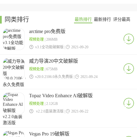
同类排行
最热排行
最新排行
评分最高
arctime pro免费版
视频处理
| 206MB

v3.1全功能破解版 |

2021-09-20
威力导演20中文破解版
视频处理
| 675MB

v20.0.2106.0永久免费版 |

2021-09-24
Topaz Video Enhance AI破解版
视频处理
| 2.12GB

v2.2.0直装激活版 |

2021-06-22
Vegas Pro 19破解版