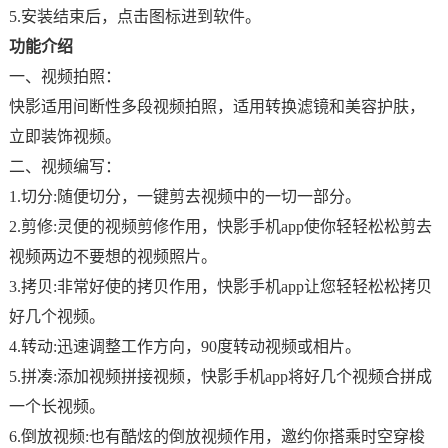
5.安装结束后，点击图标进到软件。
功能介绍
一、视频拍照：
快影适用间断性多段视频拍照，适用转换滤镜和美容护肤，
立即装饰视频。
二、视频编写：
1.切分:随便切分，一键剪去视频中的一切一部分。
2.剪修:灵便的视频剪修作用，快影手机app使你轻轻松松剪去
视频两边不要想的视频照片。
3.拷贝:非常好使的拷贝作用，快影手机app让您轻轻松松拷贝
好几个视频。
4.转动:迅速调整工作方向，90度转动视频或相片。
5.拼凑:添加视频拼接视频，快影手机app将好几个视频合拼成
一个长视频。
6.倒放视频:也有酷炫的倒放视频作用，邀约你搭乘时空穿梭