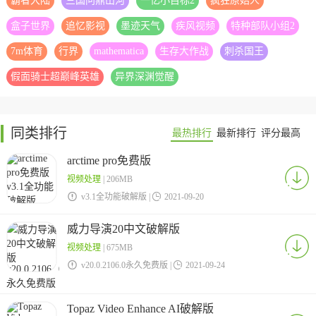
霸者大陆
三国问鼎山河
一亿小目标2
疯狂原始人
盒子世界
追忆影视
墨迹天气
疾风视频
特种部队小组2
7m体育
行界
mathematica
生存大作战
刺杀国王
假面骑士超巅峰英雄
异界深渊觉醒
同类排行
最热排行
最新排行
评分最高
arctime pro免费版
视频处理
| 206MB

v3.1全功能破解版 |

2021-09-20
威力导演20中文破解版
视频处理
| 675MB

v20.0.2106.0永久免费版 |

2021-09-24
Topaz Video Enhance AI破解版